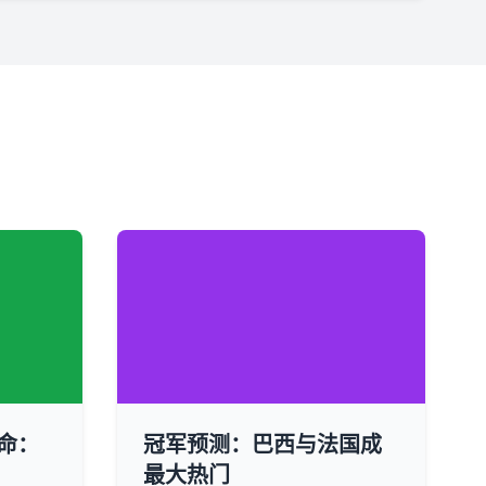
命：
冠军预测：巴西与法国成
最大热门