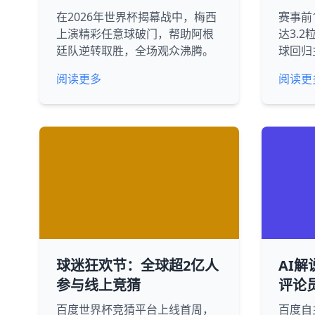
在2026年世界杯揭幕战中，梅西
赛事前
上演精彩任意球破门，帮助阿根
达3.
廷队逆转取胜，全场观众沸腾。
球回归
阅读更多
阅读更
球迷狂欢节：全球超2亿人
AI解
参与线上竞猜
评论
百度世界杯竞猜平台上线首周，
百度自