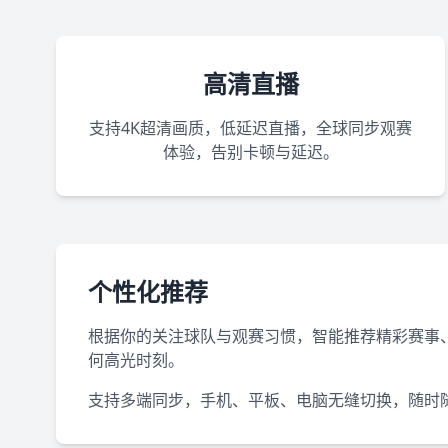
高清直播
支持4K超清画质，低延迟直播，全球同步观赛
体验，告别卡顿与延迟。
个性化推荐
根据你的关注球队与观赛习惯，智能推荐精彩赛事
何高光时刻。
支持多端同步，手机、平板、电脑无缝切换，随时