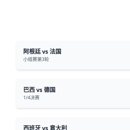
阿根廷 vs 法国
小组赛第3轮
巴西 vs 德国
1/4决赛
西班牙 vs 意大利