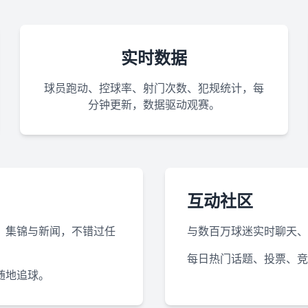
实时数据
球员跑动、控球率、射门次数、犯规统计，每
分钟更新，数据驱动观赛。
互动社区
、集锦与新闻，不错过任
与数百万球迷实时聊天、
每日热门话题、投票、竞
随地追球。