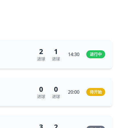
2
1
14:30
进行中
进球
进球
0
0
20:00
待开始
进球
进球
3
2