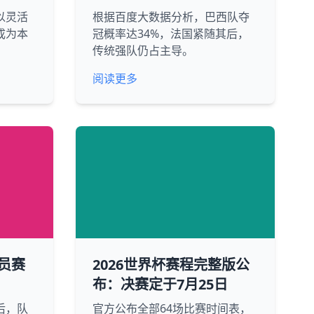
以灵活
根据百度大数据分析，巴西队夺
成为本
冠概率达34%，法国紧随其后，
传统强队仍占主导。
阅读更多
员赛
2026世界杯赛程完整版公
布：决赛定于7月25日
后，队
官方公布全部64场比赛时间表，