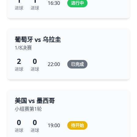
16:30
进行中
进球
进球
葡萄牙 vs 乌拉圭
1/8决赛
2
0
22:00
已完成
进球
进球
美国 vs 墨西哥
小组赛第1轮
0
0
19:00
待开始
进球
进球