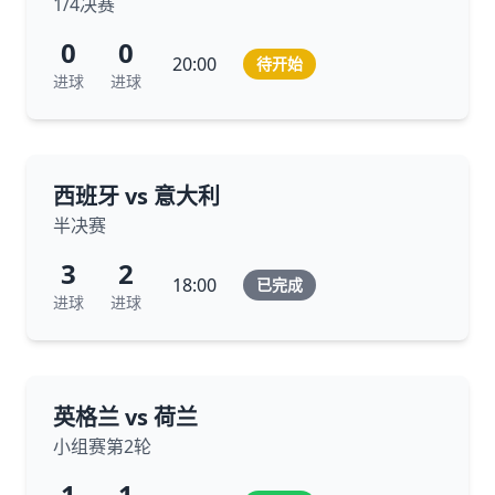
1/4决赛
0
0
20:00
待开始
进球
进球
西班牙 vs 意大利
半决赛
3
2
18:00
已完成
进球
进球
英格兰 vs 荷兰
小组赛第2轮
1
1