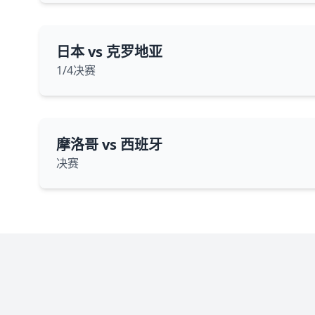
日本 vs 克罗地亚
1/4决赛
摩洛哥 vs 西班牙
决赛