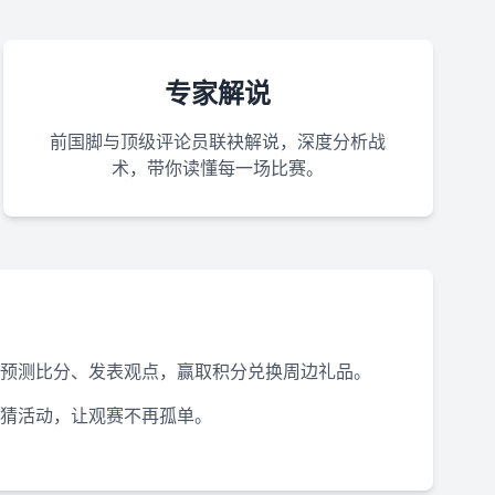
专家解说
前国脚与顶级评论员联袂解说，深度分析战
术，带你读懂每一场比赛。
预测比分、发表观点，赢取积分兑换周边礼品。
猜活动，让观赛不再孤单。