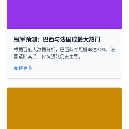
冠军预测：巴西与法国成最大热门
根据百度大数据分析，巴西队夺冠概率达34%，法
国紧随其后，传统强队仍占主导。
阅读更多