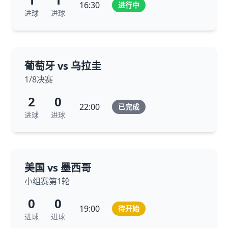
16:30
进行中
进球
进球
葡萄牙 vs 乌拉圭
1/8决赛
2
0
22:00
已完成
进球
进球
美国 vs 墨西哥
小组赛第1轮
0
0
19:00
待开始
进球
进球