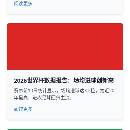
阅读更多
2026世界杯数据报告：场均进球创新高
赛事前10日统计显示，场均进球达3.2粒，为近20
年最高，进攻足球回归主流。
阅读更多