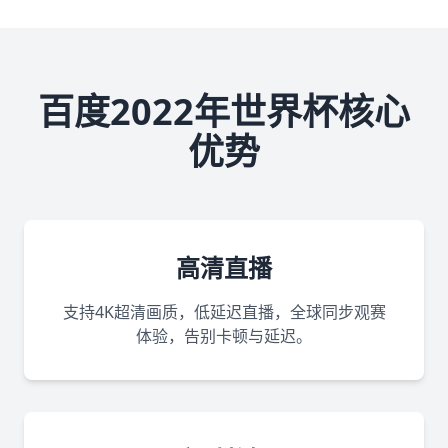
百度2022年世界杯核心
优势
高清直播
支持4K超清画质，低延迟直播，全球同步观赛
体验，告别卡顿与延迟。