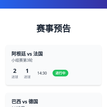
赛事预告
阿根廷 vs 法国
小组赛第3轮
2
1
14:30
进行中
进球
进球
巴西 vs 德国