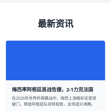
最新资讯
梅西率阿根廷首战告捷，2-1力克法国
在2026年世界杯揭幕战中，梅西上演精彩任意球
破门，帮助阿根廷队逆转取胜，全场观众沸腾。