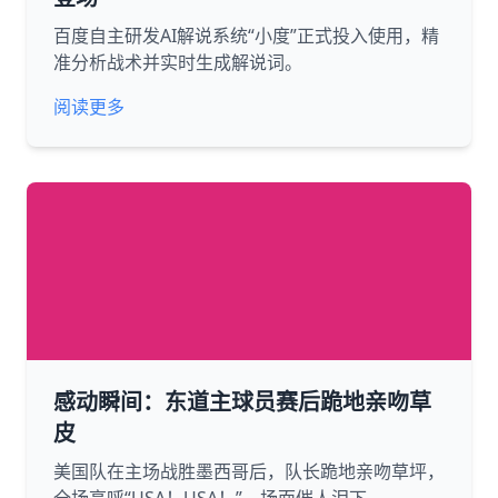
百度自主研发AI解说系统“小度”正式投入使用，精
准分析战术并实时生成解说词。
阅读更多
感动瞬间：东道主球员赛后跪地亲吻草
皮
美国队在主场战胜墨西哥后，队长跪地亲吻草坪，