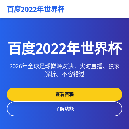
百度2022年世界杯
百度2022年世界杯
2026年全球足球巅峰对决，实时直播、独家
解析、不容错过
查看赛程
了解功能