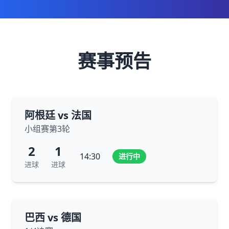
赛事预告
阿根廷 vs 法国
小组赛第3轮
2
1
14:30
进行中
进球
进球
巴西 vs 德国