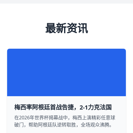
最新资讯
梅西率阿根廷首战告捷，2-1力克法国
在2026年世界杯揭幕战中，梅西上演精彩任意球
破门，帮助阿根廷队逆转取胜，全场观众沸腾。