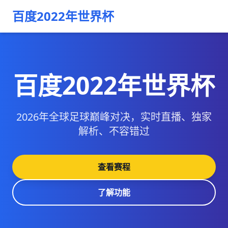
百度2022年世界杯
百度2022年世界杯
2026年全球足球巅峰对决，实时直播、独家
解析、不容错过
查看赛程
了解功能