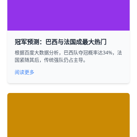
冠军预测：巴西与法国成最大热门
根据百度大数据分析，巴西队夺冠概率达34%，法
国紧随其后，传统强队仍占主导。
阅读更多