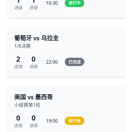
16:30
进行中
进球
进球
葡萄牙 vs 乌拉圭
1/8决赛
2
0
22:00
已完成
进球
进球
美国 vs 墨西哥
小组赛第1轮
0
0
19:00
待开始
进球
进球