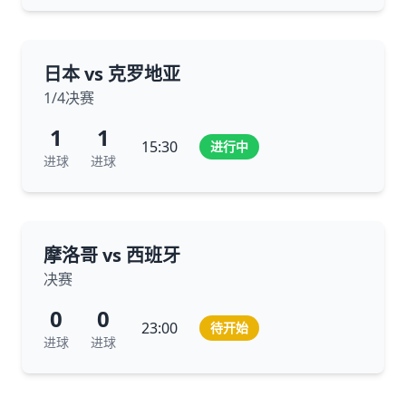
日本 vs 克罗地亚
1/4决赛
1
1
15:30
进行中
进球
进球
摩洛哥 vs 西班牙
决赛
0
0
23:00
待开始
进球
进球