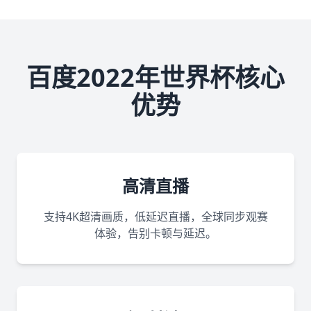
百度2022年世界杯核心
优势
高清直播
支持4K超清画质，低延迟直播，全球同步观赛
体验，告别卡顿与延迟。