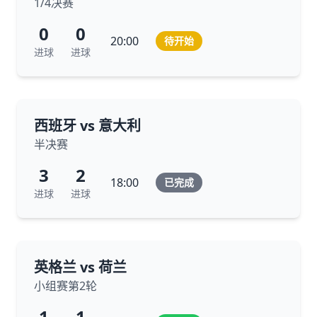
1/4决赛
0
0
20:00
待开始
进球
进球
西班牙 vs 意大利
半决赛
3
2
18:00
已完成
进球
进球
英格兰 vs 荷兰
小组赛第2轮
1
1