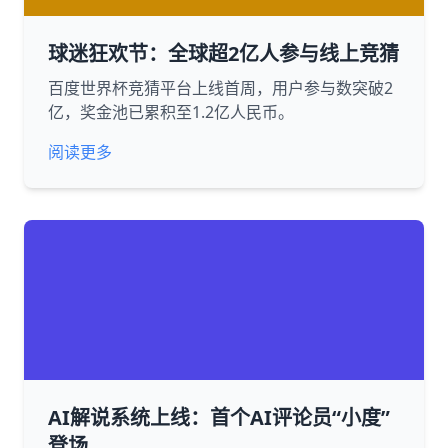
球迷狂欢节：全球超2亿人参与线上竞猜
百度世界杯竞猜平台上线首周，用户参与数突破2
亿，奖金池已累积至1.2亿人民币。
阅读更多
AI解说系统上线：首个AI评论员“小度”
登场