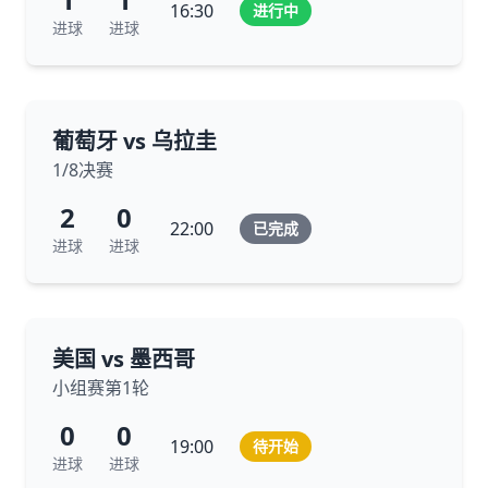
16:30
进行中
进球
进球
葡萄牙 vs 乌拉圭
1/8决赛
2
0
22:00
已完成
进球
进球
美国 vs 墨西哥
小组赛第1轮
0
0
19:00
待开始
进球
进球