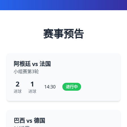
赛事预告
阿根廷 vs 法国
小组赛第3轮
2
1
14:30
进行中
进球
进球
巴西 vs 德国