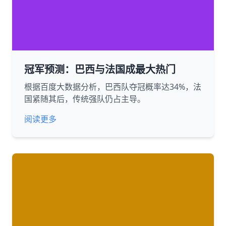
冠军预测：巴西与法国成最大热门
根据百度大数据分析，巴西队夺冠概率达34%，法
国紧随其后，传统强队仍占主导。
阅读更多