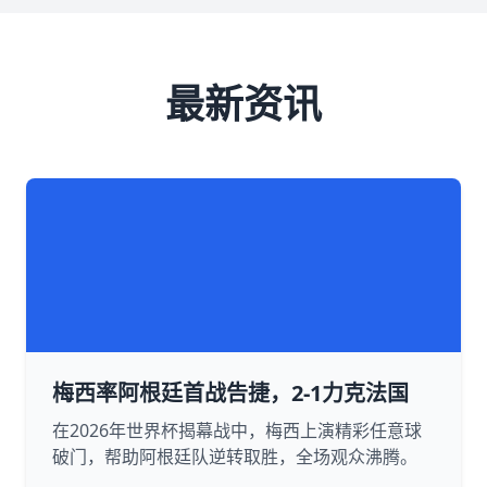
最新资讯
梅西率阿根廷首战告捷，2-1力克法国
在2026年世界杯揭幕战中，梅西上演精彩任意球
破门，帮助阿根廷队逆转取胜，全场观众沸腾。