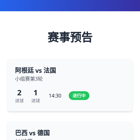
赛事预告
阿根廷 vs 法国
小组赛第3轮
2
1
14:30
进行中
进球
进球
巴西 vs 德国