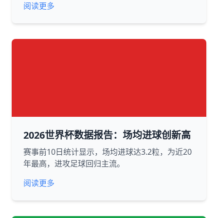
阅读更多
2026世界杯数据报告：场均进球创新高
赛事前10日统计显示，场均进球达3.2粒，为近20
年最高，进攻足球回归主流。
阅读更多