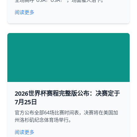
全场高呼“USA！USA！”，场面催人泪下。
阅读更多
2026世界杯赛程完整版公布：决赛定于
7月25日
官方公布全部64场比赛时间表，决赛将在美国加
州洛杉矶纪念体育场举行。
阅读更多