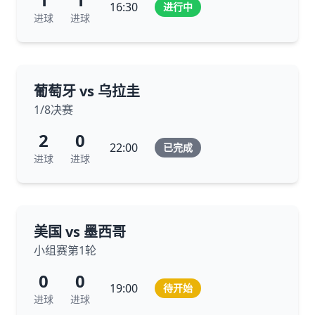
16:30
进行中
进球
进球
葡萄牙 vs 乌拉圭
1/8决赛
2
0
22:00
已完成
进球
进球
美国 vs 墨西哥
小组赛第1轮
0
0
19:00
待开始
进球
进球