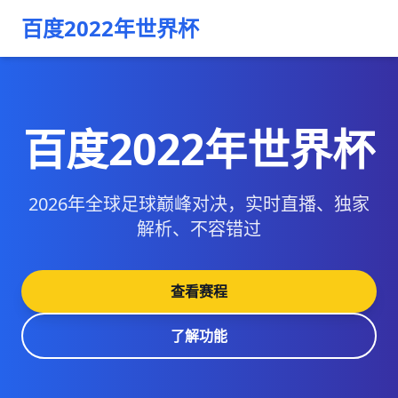
百度2022年世界杯
百度2022年世界杯
2026年全球足球巅峰对决，实时直播、独家
解析、不容错过
查看赛程
了解功能