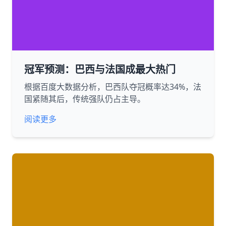
冠军预测：巴西与法国成最大热门
根据百度大数据分析，巴西队夺冠概率达34%，法
国紧随其后，传统强队仍占主导。
阅读更多