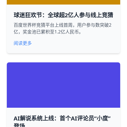
球迷狂欢节：全球超2亿人参与线上竞猜
百度世界杯竞猜平台上线首周，用户参与数突破2
亿，奖金池已累积至1.2亿人民币。
阅读更多
AI解说系统上线：首个AI评论员“小度”
登场