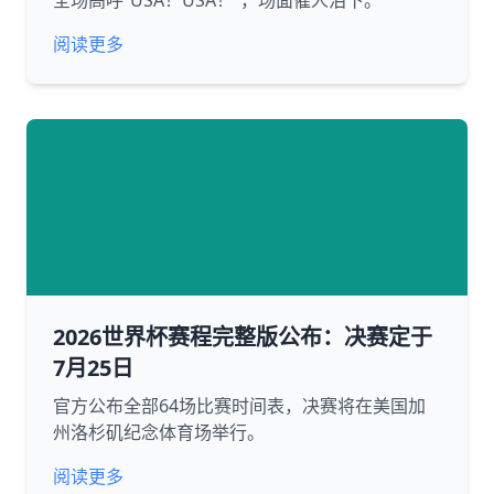
全场高呼“USA！USA！”，场面催人泪下。
阅读更多
2026世界杯赛程完整版公布：决赛定于
7月25日
官方公布全部64场比赛时间表，决赛将在美国加
州洛杉矶纪念体育场举行。
阅读更多