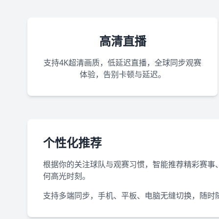
高清直播
支持4K超清画质，低延迟直播，全球同步观赛
体验，告别卡顿与延迟。
个性化推荐
根据你的关注球队与观赛习惯，智能推荐精彩赛事
何高光时刻。
支持多端同步，手机、平板、电脑无缝切换，随时