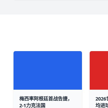
梅西率阿根廷首战告捷，
202
2-1力克法国
均进