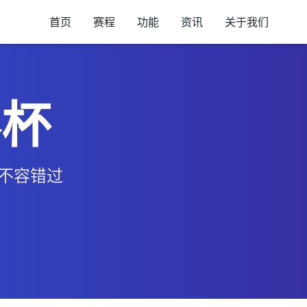
首页
赛程
功能
资讯
关于我们
界杯
、不容错过