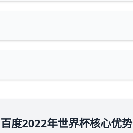
百度2022年世界杯核心优势