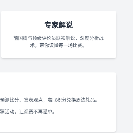
专家解说
前国脚与顶级评论员联袂解说，深度分析战
术，带你读懂每一场比赛。
预测比分、发表观点，赢取积分兑换周边礼品。
猜活动，让观赛不再孤单。