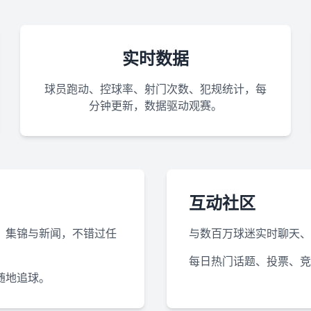
实时数据
球员跑动、控球率、射门次数、犯规统计，每
分钟更新，数据驱动观赛。
互动社区
、集锦与新闻，不错过任
与数百万球迷实时聊天、
每日热门话题、投票、竞
随地追球。