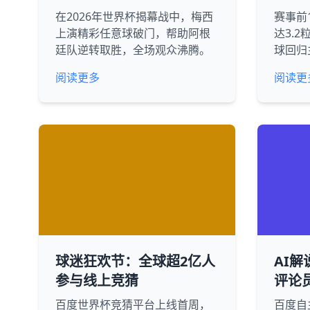
在2026年世界杯揭幕战中，梅西
赛事前
上演精彩任意球破门，帮助阿根
达3.
廷队逆转取胜，全场观众沸腾。
球回归
阅读更多
阅读更
球迷狂欢节：全球超2亿人
AI解
参与线上竞猜
评论
百度世界杯竞猜平台上线首周，
百度自