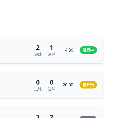
2
1
14:30
进行中
进球
进球
0
0
20:00
待开始
进球
进球
3
2