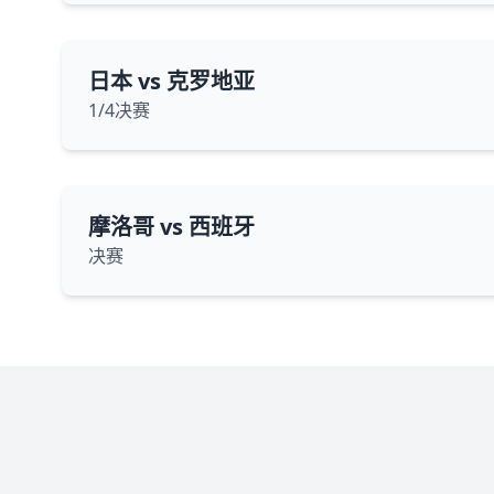
日本 vs 克罗地亚
1/4决赛
摩洛哥 vs 西班牙
决赛