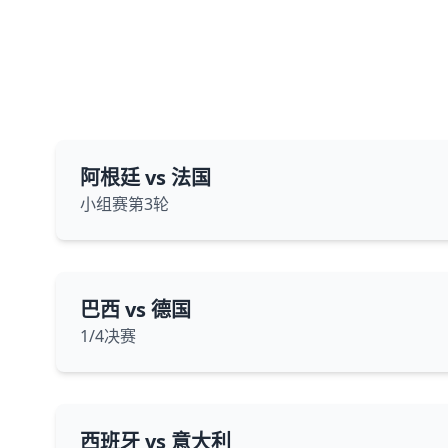
阿根廷 vs 法国
小组赛第3轮
巴西 vs 德国
1/4决赛
西班牙 vs 意大利