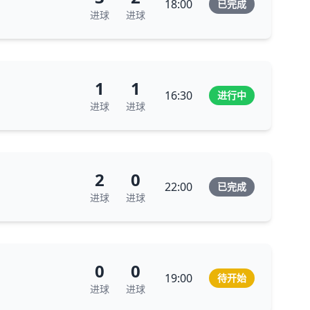
18:00
已完成
进球
进球
1
1
16:30
进行中
进球
进球
2
0
22:00
已完成
进球
进球
0
0
19:00
待开始
进球
进球