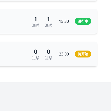
1
1
15:30
进行中
进球
进球
0
0
23:00
待开始
进球
进球