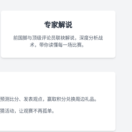
专家解说
前国脚与顶级评论员联袂解说，深度分析战
术，带你读懂每一场比赛。
预测比分、发表观点，赢取积分兑换周边礼品。
猜活动，让观赛不再孤单。