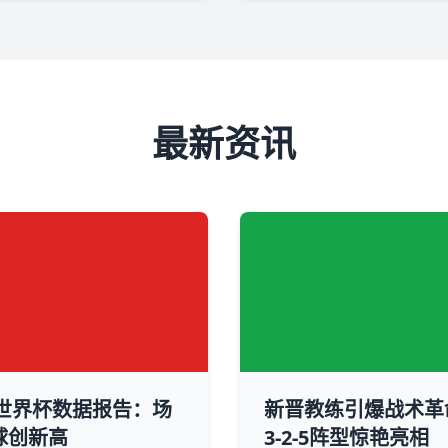
最新资讯
6世界杯数据报告：场
新晋教练引爆战术革
球创新高
3-2-5阵型惊艳亮相