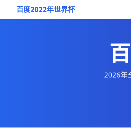
百度2022年世界杯
百
2026