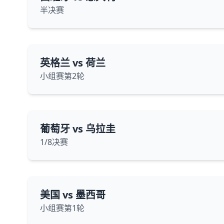
半决赛
英格兰 vs 荷兰
小组赛第2轮
葡萄牙 vs 乌拉圭
1/8决赛
美国 vs 墨西哥
小组赛第1轮