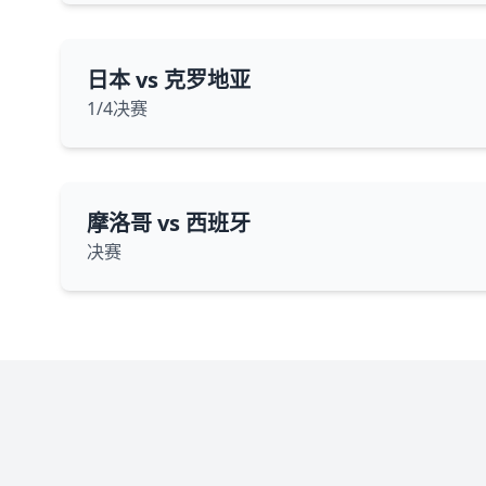
日本 vs 克罗地亚
1/4决赛
摩洛哥 vs 西班牙
决赛