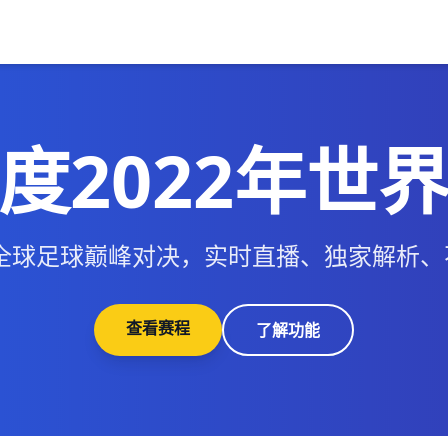
度2022年世
年全球足球巅峰对决，实时直播、独家解析
查看赛程
了解功能