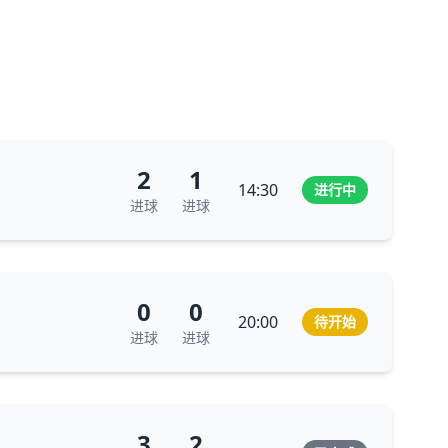
2
1
14:30
进行中
进球
进球
0
0
20:00
待开始
进球
进球
3
2