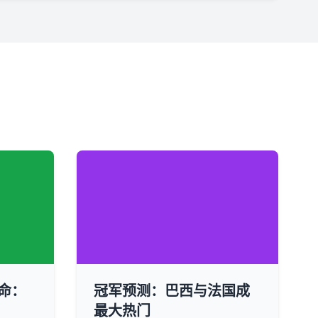
命：
冠军预测：巴西与法国成
最大热门