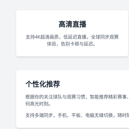
高清直播
支持4K超清画质，低延迟直播，全球同步观赛
体验，告别卡顿与延迟。
个性化推荐
根据你的关注球队与观赛习惯，智能推荐精彩赛事
何高光时刻。
支持多端同步，手机、平板、电脑无缝切换，随时