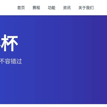
首页
赛程
功能
资讯
关于我们
界杯
、不容错过