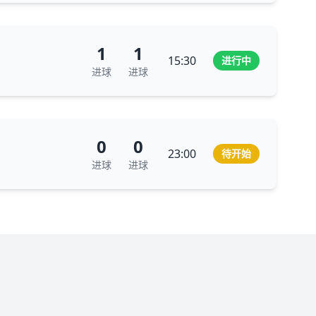
1
1
15:30
进行中
进球
进球
0
0
23:00
待开始
进球
进球