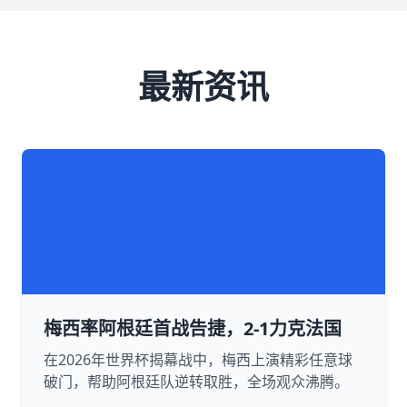
最新资讯
梅西率阿根廷首战告捷，2-1力克法国
在2026年世界杯揭幕战中，梅西上演精彩任意球
破门，帮助阿根廷队逆转取胜，全场观众沸腾。