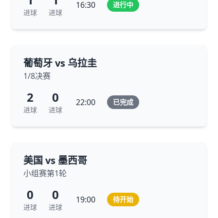
16:30
进行中
进球
进球
葡萄牙 vs 乌拉圭
1/8决赛
2
0
22:00
已完成
进球
进球
美国 vs 墨西哥
小组赛第1轮
0
0
19:00
待开始
进球
进球