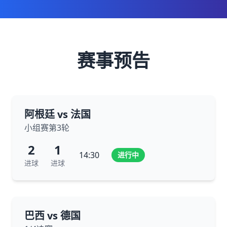
赛事预告
阿根廷 vs 法国
小组赛第3轮
2
1
14:30
进行中
进球
进球
巴西 vs 德国