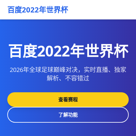
百度2022年世界杯
百度2022年世界杯
2026年全球足球巅峰对决，实时直播、独家
解析、不容错过
查看赛程
了解功能