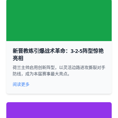
新晋教练引爆战术革命：3-2-5阵型惊艳
亮相
荷兰主帅启用创新阵型，以灵活边路进攻撕裂对手
防线，成为本届赛事最大亮点。
阅读更多