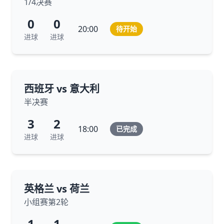
1/4决赛
0
0
20:00
待开始
进球
进球
西班牙 vs 意大利
半决赛
3
2
18:00
已完成
进球
进球
英格兰 vs 荷兰
小组赛第2轮
1
1