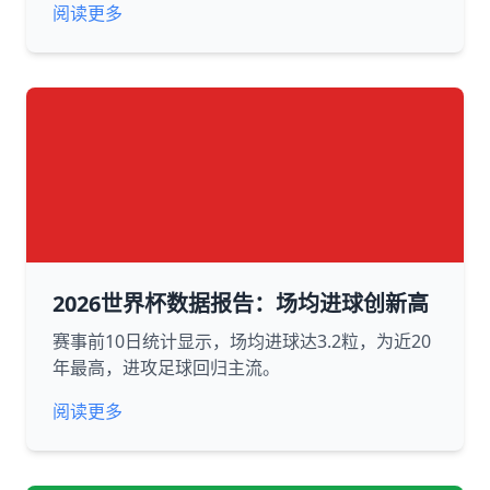
阅读更多
2026世界杯数据报告：场均进球创新高
赛事前10日统计显示，场均进球达3.2粒，为近20
年最高，进攻足球回归主流。
阅读更多