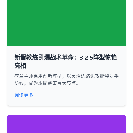
新晋教练引爆战术革命：3-2-5阵型惊艳
亮相
荷兰主帅启用创新阵型，以灵活边路进攻撕裂对手
防线，成为本届赛事最大亮点。
阅读更多