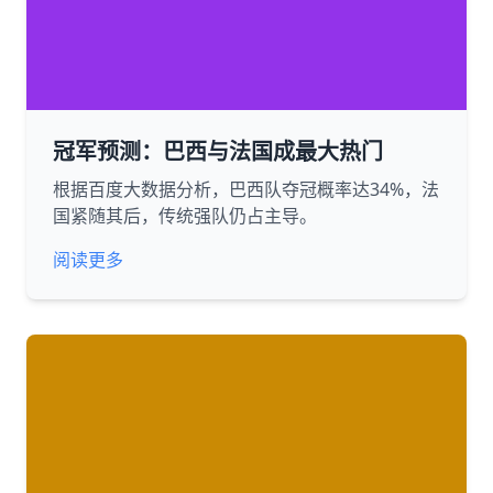
冠军预测：巴西与法国成最大热门
根据百度大数据分析，巴西队夺冠概率达34%，法
国紧随其后，传统强队仍占主导。
阅读更多