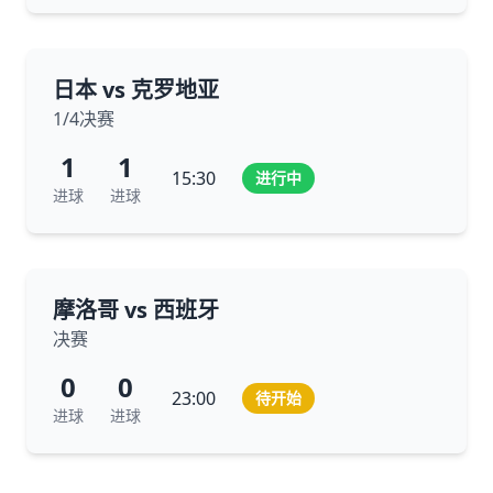
日本 vs 克罗地亚
1/4决赛
1
1
15:30
进行中
进球
进球
摩洛哥 vs 西班牙
决赛
0
0
23:00
待开始
进球
进球