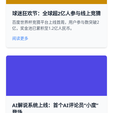
球迷狂欢节：全球超2亿人参与线上竞猜
百度世界杯竞猜平台上线首周，用户参与数突破2
亿，奖金池已累积至1.2亿人民币。
阅读更多
AI解说系统上线：首个AI评论员“小度”
登场