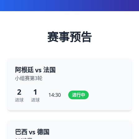
赛事预告
阿根廷 vs 法国
小组赛第3轮
2
1
14:30
进行中
进球
进球
巴西 vs 德国