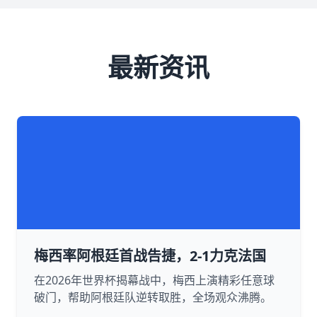
最新资讯
梅西率阿根廷首战告捷，2-1力克法国
在2026年世界杯揭幕战中，梅西上演精彩任意球
破门，帮助阿根廷队逆转取胜，全场观众沸腾。