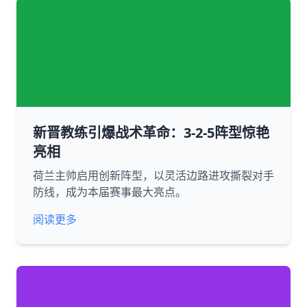
新晋教练引爆战术革命：3-2-5阵型惊艳
亮相
荷兰主帅启用创新阵型，以灵活边路进攻撕裂对手
防线，成为本届赛事最大亮点。
阅读更多