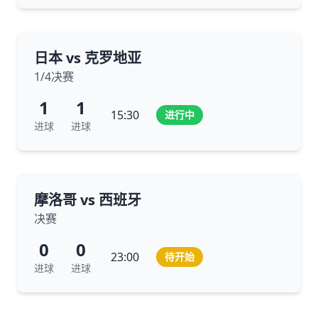
日本 vs 克罗地亚
1/4决赛
1
1
15:30
进行中
进球
进球
摩洛哥 vs 西班牙
决赛
0
0
23:00
待开始
进球
进球