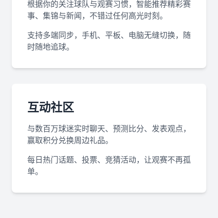
根据你的关注球队与观赛习惯，智能推荐精彩赛
事、集锦与新闻，不错过任何高光时刻。
支持多端同步，手机、平板、电脑无缝切换，随
时随地追球。
互动社区
与数百万球迷实时聊天、预测比分、发表观点，
赢取积分兑换周边礼品。
每日热门话题、投票、竞猜活动，让观赛不再孤
单。