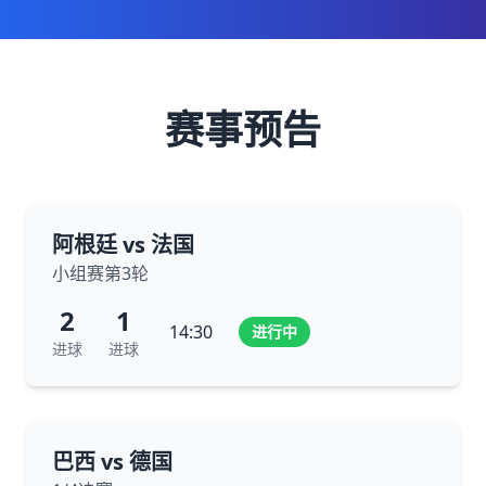
赛事预告
阿根廷 vs 法国
小组赛第3轮
2
1
14:30
进行中
进球
进球
巴西 vs 德国