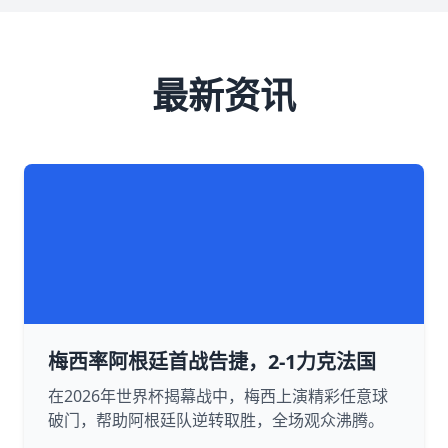
最新资讯
梅西率阿根廷首战告捷，2-1力克法国
在2026年世界杯揭幕战中，梅西上演精彩任意球
破门，帮助阿根廷队逆转取胜，全场观众沸腾。