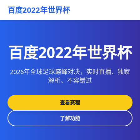
百度2022年世界杯
百度2022年世界杯
2026年全球足球巅峰对决，实时直播、独家
解析、不容错过
查看赛程
了解功能