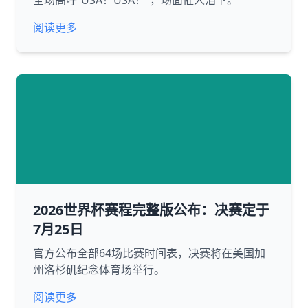
全场高呼“USA！USA！”，场面催人泪下。
阅读更多
2026世界杯赛程完整版公布：决赛定于
7月25日
官方公布全部64场比赛时间表，决赛将在美国加
州洛杉矶纪念体育场举行。
阅读更多