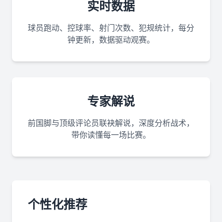
实时数据
球员跑动、控球率、射门次数、犯规统计，每分
钟更新，数据驱动观赛。
专家解说
前国脚与顶级评论员联袂解说，深度分析战术，
带你读懂每一场比赛。
个性化推荐