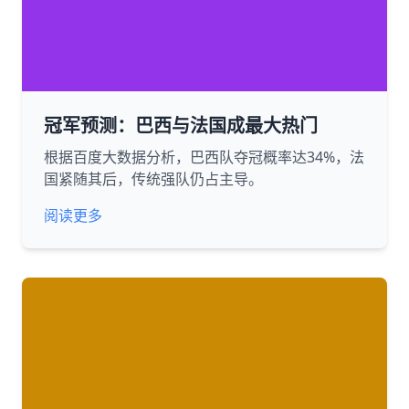
冠军预测：巴西与法国成最大热门
根据百度大数据分析，巴西队夺冠概率达34%，法
国紧随其后，传统强队仍占主导。
阅读更多