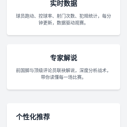
实时数据
球员跑动、控球率、射门次数、犯规统计，每分
钟更新，数据驱动观赛。
专家解说
前国脚与顶级评论员联袂解说，深度分析战术，
带你读懂每一场比赛。
个性化推荐