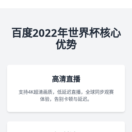
百度2022年世界杯核心
优势
高清直播
支持4K超清画质，低延迟直播，全球同步观赛
体验，告别卡顿与延迟。