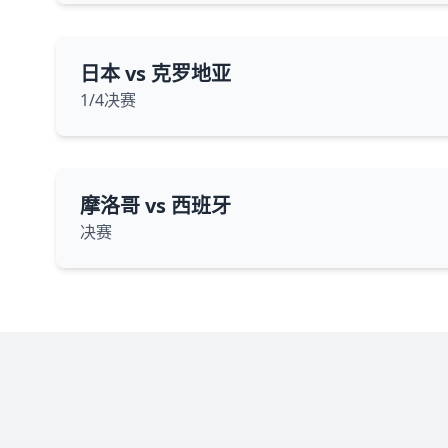
日本 vs 克罗地亚
1/4决赛
摩洛哥 vs 西班牙
决赛