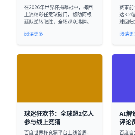
在2026年世界杯揭幕战中，梅西
赛事前
上演精彩任意球破门，帮助阿根
达3.
廷队逆转取胜，全场观众沸腾。
球回归
阅读更多
阅读更
球迷狂欢节：全球超2亿人
AI解
参与线上竞猜
评论
百度世界杯竞猜平台上线首周，
百度自