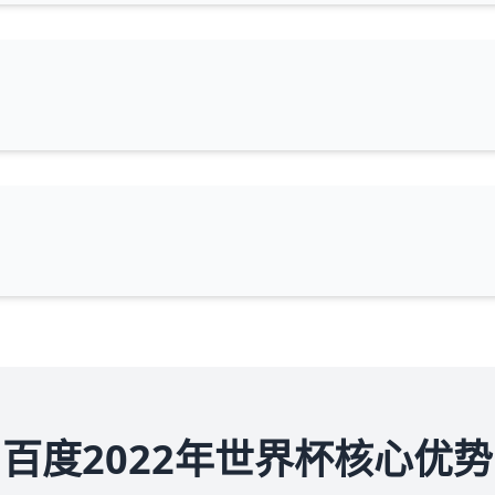
百度2022年世界杯核心优势