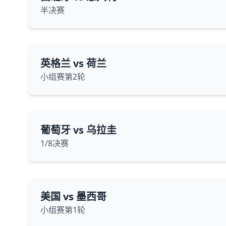
半决赛
英格兰 vs 荷兰
小组赛第2轮
葡萄牙 vs 乌拉圭
1/8决赛
美国 vs 墨西哥
小组赛第1轮