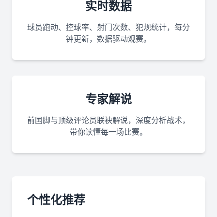
实时数据
球员跑动、控球率、射门次数、犯规统计，每分
钟更新，数据驱动观赛。
专家解说
前国脚与顶级评论员联袂解说，深度分析战术，
带你读懂每一场比赛。
个性化推荐