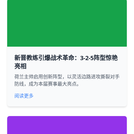
新晋教练引爆战术革命：3-2-5阵型惊艳
亮相
荷兰主帅启用创新阵型，以灵活边路进攻撕裂对手
防线，成为本届赛事最大亮点。
阅读更多