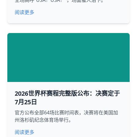
全场高呼“USA！USA！”，场面催人泪下。
阅读更多
2026世界杯赛程完整版公布：决赛定于
7月25日
官方公布全部64场比赛时间表，决赛将在美国加
州洛杉矶纪念体育场举行。
阅读更多