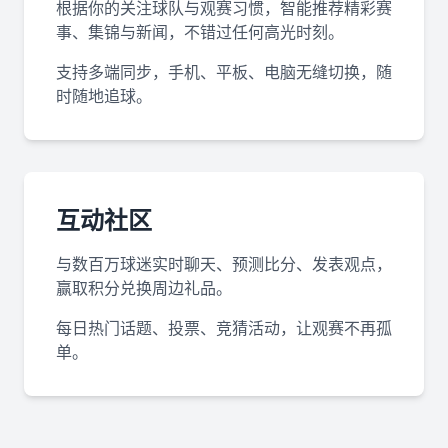
根据你的关注球队与观赛习惯，智能推荐精彩赛
事、集锦与新闻，不错过任何高光时刻。
支持多端同步，手机、平板、电脑无缝切换，随
时随地追球。
互动社区
与数百万球迷实时聊天、预测比分、发表观点，
赢取积分兑换周边礼品。
每日热门话题、投票、竞猜活动，让观赛不再孤
单。