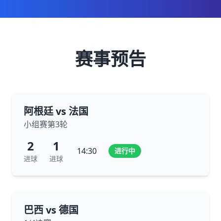
赛事预告
阿根廷 vs 法国
小组赛第3轮
2
1
14:30
进行中
进球
进球
巴西 vs 德国