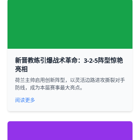
新晋教练引爆战术革命：3-2-5阵型惊艳
亮相
荷兰主帅启用创新阵型，以灵活边路进攻撕裂对手
防线，成为本届赛事最大亮点。
阅读更多