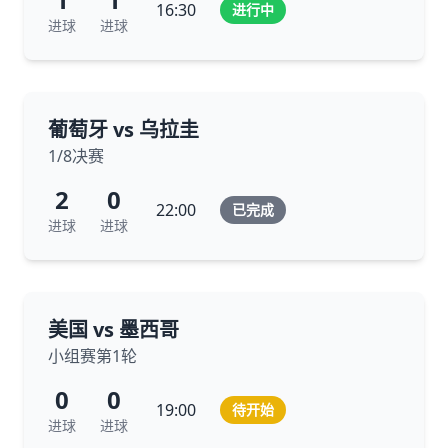
16:30
进行中
进球
进球
葡萄牙 vs 乌拉圭
1/8决赛
2
0
22:00
已完成
进球
进球
美国 vs 墨西哥
小组赛第1轮
0
0
19:00
待开始
进球
进球