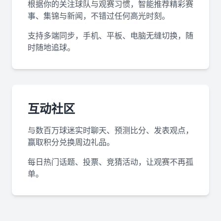
根据你的关注球队与观赛习惯，智能推荐精彩赛
事、集锦与新闻，不错过任何高光时刻。
支持多端同步，手机、平板、电脑无缝切换，随
时随地追球。
互动社区
与数百万球迷实时聊天、预测比分、发表观点，
赢取积分兑换周边礼品。
每日热门话题、投票、竞猜活动，让观赛不再孤
单。