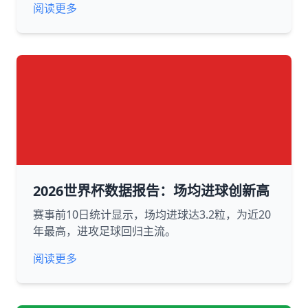
阅读更多
2026世界杯数据报告：场均进球创新高
赛事前10日统计显示，场均进球达3.2粒，为近20
年最高，进攻足球回归主流。
阅读更多