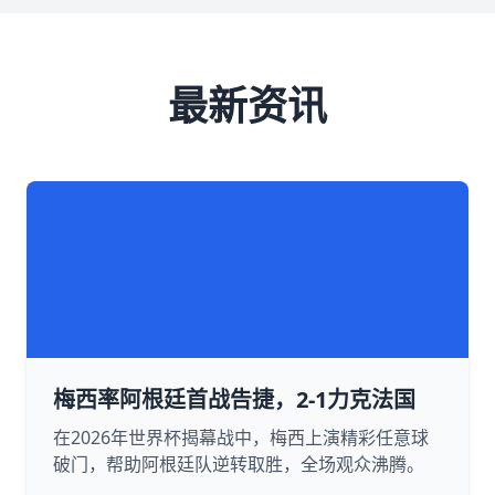
最新资讯
梅西率阿根廷首战告捷，2-1力克法国
在2026年世界杯揭幕战中，梅西上演精彩任意球
破门，帮助阿根廷队逆转取胜，全场观众沸腾。