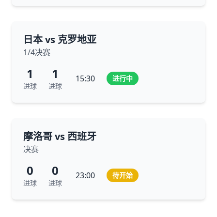
日本 vs 克罗地亚
1/4决赛
1
1
15:30
进行中
进球
进球
摩洛哥 vs 西班牙
决赛
0
0
23:00
待开始
进球
进球