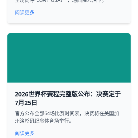
全场高呼“USA！USA！”，场面催人泪下。
阅读更多
2026世界杯赛程完整版公布：决赛定于
7月25日
官方公布全部64场比赛时间表，决赛将在美国加
州洛杉矶纪念体育场举行。
阅读更多