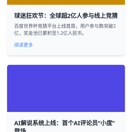
球迷狂欢节：全球超2亿人参与线上竞猜
百度世界杯竞猜平台上线首周，用户参与数突破2
亿，奖金池已累积至1.2亿人民币。
阅读更多
AI解说系统上线：首个AI评论员“小度”
登场