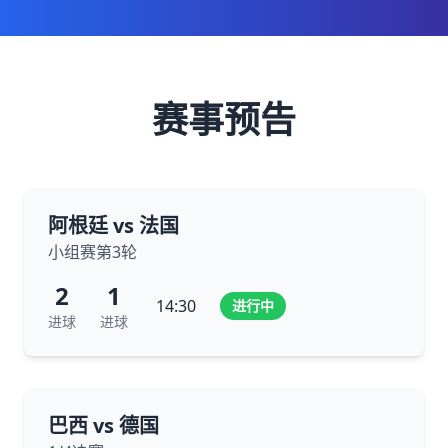
赛事预告
阿根廷 vs 法国
小组赛第3轮
2
1
14:30
进行中
进球
进球
巴西 vs 德国