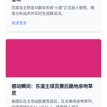
百度自主研发AI解说系统“小度”正式投入使用，精
准分析战术并实时生成解说词。
阅读更多
感动瞬间：东道主球员赛后跪地亲吻草
皮
美国队在主场战胜墨西哥后，队长跪地亲吻草坪，