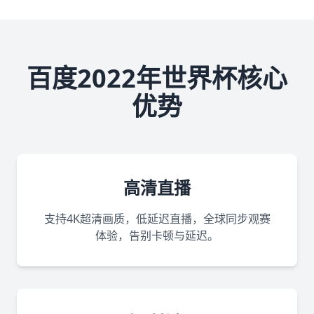
百度2022年世界杯核心
优势
高清直播
支持4K超清画质，低延迟直播，全球同步观赛
体验，告别卡顿与延迟。