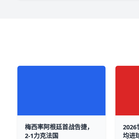
梅西率阿根廷首战告捷，
202
2-1力克法国
均进