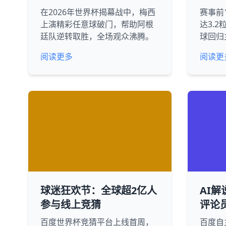
在2026年世界杯揭幕战中，梅西
赛事前
上演精彩任意球破门，帮助阿根
达3.
廷队逆转取胜，全场观众沸腾。
球回归
阅读更多
阅读更
球迷狂欢节：全球超2亿人
AI解
参与线上竞猜
评论
百度世界杯竞猜平台上线首周，
百度自