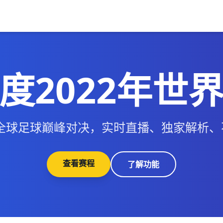
度2022年世
年全球足球巅峰对决，实时直播、独家解析
查看赛程
了解功能