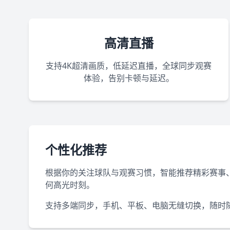
高清直播
支持4K超清画质，低延迟直播，全球同步观赛
体验，告别卡顿与延迟。
个性化推荐
根据你的关注球队与观赛习惯，智能推荐精彩赛事
何高光时刻。
支持多端同步，手机、平板、电脑无缝切换，随时