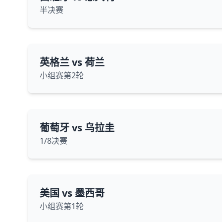
半决赛
英格兰 vs 荷兰
小组赛第2轮
葡萄牙 vs 乌拉圭
1/8决赛
美国 vs 墨西哥
小组赛第1轮