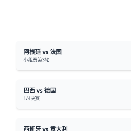
阿根廷 vs 法国
小组赛第3轮
巴西 vs 德国
1/4决赛
西班牙 vs 意大利