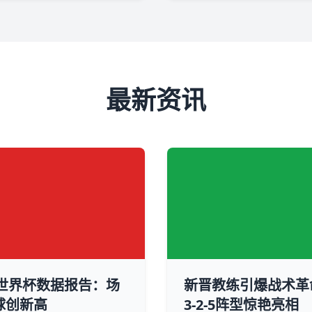
最新资讯
6世界杯数据报告：场
新晋教练引爆战术革
球创新高
3-2-5阵型惊艳亮相