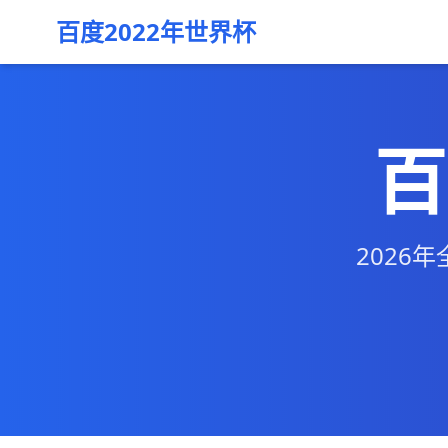
百度2022年世界杯
百
2026