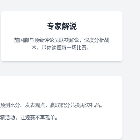
专家解说
前国脚与顶级评论员联袂解说，深度分析战
术，带你读懂每一场比赛。
预测比分、发表观点，赢取积分兑换周边礼品。
猜活动，让观赛不再孤单。