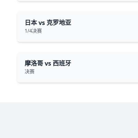
日本 vs 克罗地亚
1/4决赛
摩洛哥 vs 西班牙
决赛