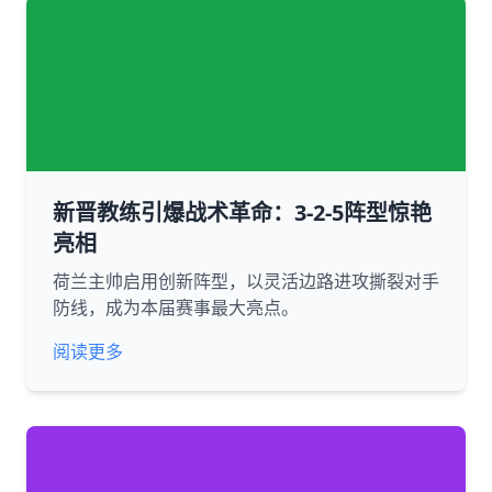
新晋教练引爆战术革命：3-2-5阵型惊艳
亮相
荷兰主帅启用创新阵型，以灵活边路进攻撕裂对手
防线，成为本届赛事最大亮点。
阅读更多