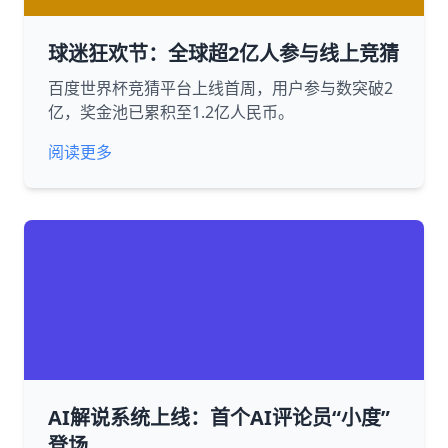
球迷狂欢节：全球超2亿人参与线上竞猜
百度世界杯竞猜平台上线首周，用户参与数突破2
亿，奖金池已累积至1.2亿人民币。
阅读更多
AI解说系统上线：首个AI评论员“小度”
登场