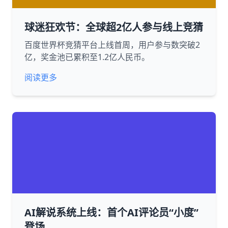
球迷狂欢节：全球超2亿人参与线上竞猜
百度世界杯竞猜平台上线首周，用户参与数突破2
亿，奖金池已累积至1.2亿人民币。
阅读更多
AI解说系统上线：首个AI评论员“小度”
登场