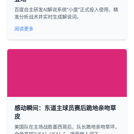
百度自主研发AI解说系统“小度”正式投入使用，精
准分析战术并实时生成解说词。
阅读更多
感动瞬间：东道主球员赛后跪地亲吻草
皮
美国队在主场战胜墨西哥后，队长跪地亲吻草坪，