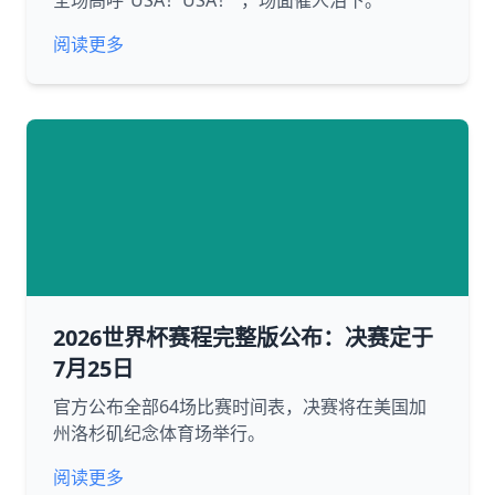
全场高呼“USA！USA！”，场面催人泪下。
阅读更多
2026世界杯赛程完整版公布：决赛定于
7月25日
官方公布全部64场比赛时间表，决赛将在美国加
州洛杉矶纪念体育场举行。
阅读更多