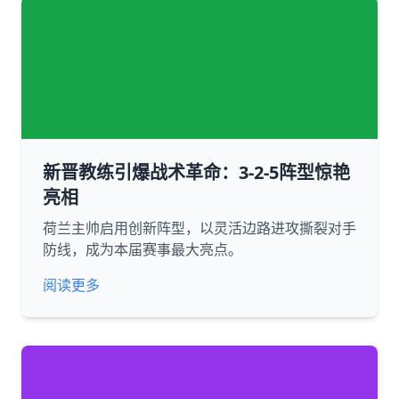
新晋教练引爆战术革命：3-2-5阵型惊艳
亮相
荷兰主帅启用创新阵型，以灵活边路进攻撕裂对手
防线，成为本届赛事最大亮点。
阅读更多