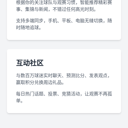
根据你的关注球队与观赛习惯，智能推荐精彩赛
事、集锦与新闻，不错过任何高光时刻。
支持多端同步，手机、平板、电脑无缝切换，随
时随地追球。
互动社区
与数百万球迷实时聊天、预测比分、发表观点，
赢取积分兑换周边礼品。
每日热门话题、投票、竞猜活动，让观赛不再孤
单。