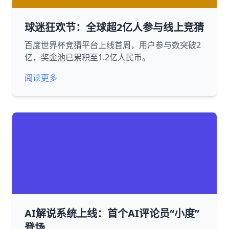
球迷狂欢节：全球超2亿人参与线上竞猜
百度世界杯竞猜平台上线首周，用户参与数突破2
亿，奖金池已累积至1.2亿人民币。
阅读更多
AI解说系统上线：首个AI评论员“小度”
登场