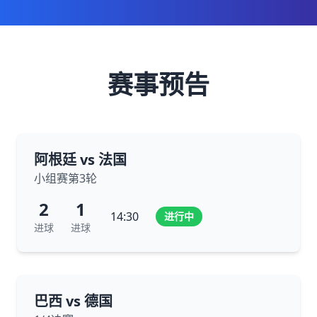
赛事预告
阿根廷 vs 法国
小组赛第3轮
2
1
14:30
进行中
进球
进球
巴西 vs 德国