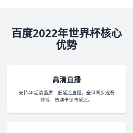
百度2022年世界杯核心
优势
高清直播
支持4K超清画质，低延迟直播，全球同步观赛
体验，告别卡顿与延迟。