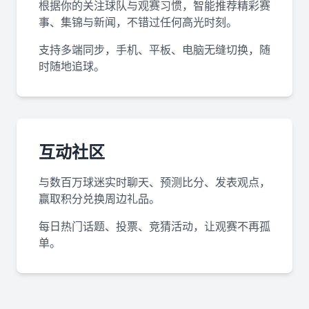
根据你的关注球队与观赛习惯，智能推荐精彩赛
事、集锦与新闻，不错过任何高光时刻。
支持多端同步，手机、平板、电脑无缝切换，随
时随地追球。
互动社区
与数百万球迷实时聊天、预测比分、发表观点，
赢取积分兑换周边礼品。
每日热门话题、投票、竞猜活动，让观赛不再孤
单。