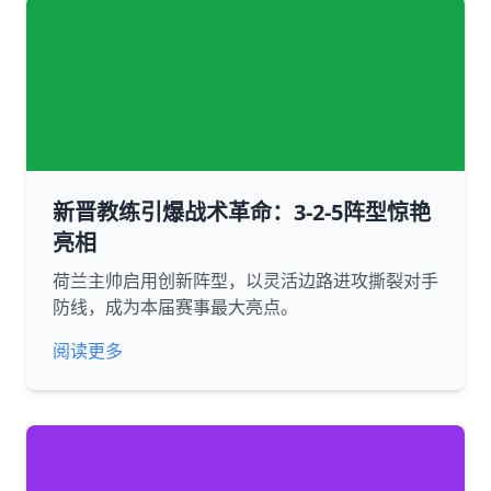
新晋教练引爆战术革命：3-2-5阵型惊艳
亮相
荷兰主帅启用创新阵型，以灵活边路进攻撕裂对手
防线，成为本届赛事最大亮点。
阅读更多