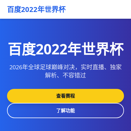
百度2022年世界杯
百度2022年世界杯
2026年全球足球巅峰对决，实时直播、独家
解析、不容错过
查看赛程
了解功能