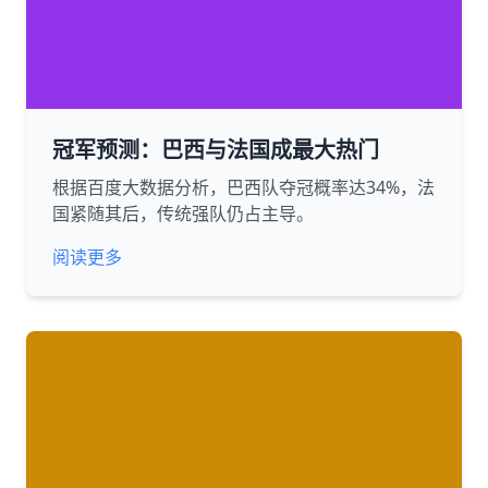
冠军预测：巴西与法国成最大热门
根据百度大数据分析，巴西队夺冠概率达34%，法
国紧随其后，传统强队仍占主导。
阅读更多