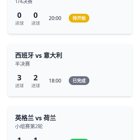
1/4决赛
0
0
20:00
待开始
进球
进球
西班牙 vs 意大利
半决赛
3
2
18:00
已完成
进球
进球
英格兰 vs 荷兰
小组赛第2轮
1
1