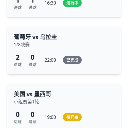
16:30
进行中
进球
进球
葡萄牙 vs 乌拉圭
1/8决赛
2
0
22:00
已完成
进球
进球
美国 vs 墨西哥
小组赛第1轮
0
0
19:00
待开始
进球
进球