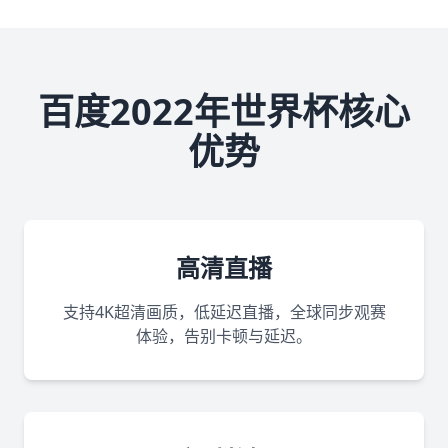
百度2022年世界杯核心
优势
高清直播
支持4K超清画质，低延迟直播，全球同步观赛
体验，告别卡顿与延迟。