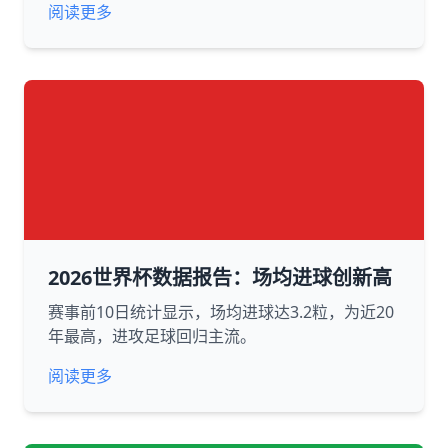
阅读更多
2026世界杯数据报告：场均进球创新高
赛事前10日统计显示，场均进球达3.2粒，为近20
年最高，进攻足球回归主流。
阅读更多