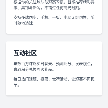
根据你的关注球队与观赛习惯，智能推荐精彩赛
事、集锦与新闻，不错过任何高光时刻。
支持多端同步，手机、平板、电脑无缝切换，随
时随地追球。
互动社区
与数百万球迷实时聊天、预测比分、发表观点，
赢取积分兑换周边礼品。
每日热门话题、投票、竞猜活动，让观赛不再孤
单。