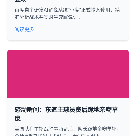
百度自主研发AI解说系统“小度”正式投入使用，精
准分析战术并实时生成解说词。
阅读更多
感动瞬间：东道主球员赛后跪地亲吻草
皮
美国队在主场战胜墨西哥后，队长跪地亲吻草坪，