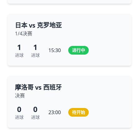
日本 vs 克罗地亚
1/4决赛
1
1
15:30
进行中
进球
进球
摩洛哥 vs 西班牙
决赛
0
0
23:00
待开始
进球
进球