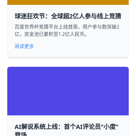
球迷狂欢节：全球超2亿人参与线上竞猜
百度世界杯竞猜平台上线首周，用户参与数突破2
亿，奖金池已累积至1.2亿人民币。
阅读更多
AI解说系统上线：首个AI评论员“小度”
登场