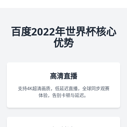
百度2022年世界杯核心
优势
高清直播
支持4K超清画质，低延迟直播，全球同步观赛
体验，告别卡顿与延迟。