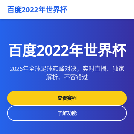
百度2022年世界杯
百度2022年世界杯
2026年全球足球巅峰对决，实时直播、独家
解析、不容错过
查看赛程
了解功能