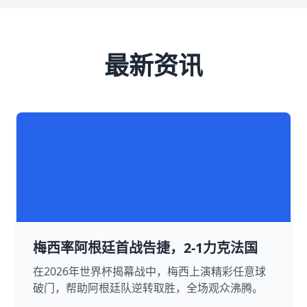
最新资讯
梅西率阿根廷首战告捷，2-1力克法国
在2026年世界杯揭幕战中，梅西上演精彩任意球
破门，帮助阿根廷队逆转取胜，全场观众沸腾。