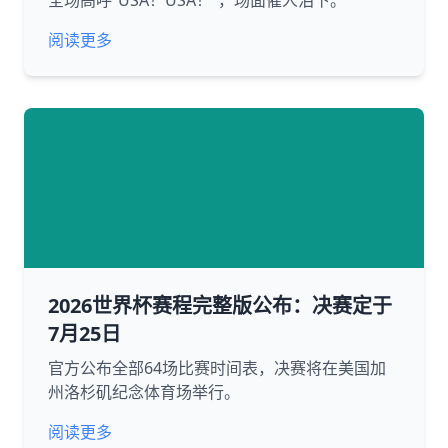
全场高呼“USA！USA！”，场面催人泪下。
阅读更多
2026世界杯赛程完整版公布：决赛定于
7月25日
官方公布全部64场比赛时间表，决赛将在美国加
州洛杉矶纪念体育场举行。
阅读更多