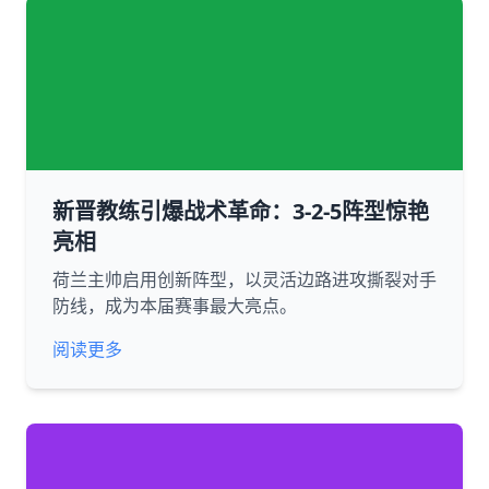
新晋教练引爆战术革命：3-2-5阵型惊艳
亮相
荷兰主帅启用创新阵型，以灵活边路进攻撕裂对手
防线，成为本届赛事最大亮点。
阅读更多