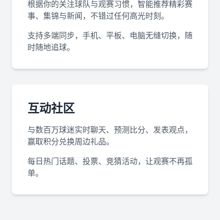
根据你的关注球队与观赛习惯，智能推荐精彩赛
事、集锦与新闻，不错过任何高光时刻。
支持多端同步，手机、平板、电脑无缝切换，随
时随地追球。
互动社区
与数百万球迷实时聊天、预测比分、发表观点，
赢取积分兑换周边礼品。
每日热门话题、投票、竞猜活动，让观赛不再孤
单。