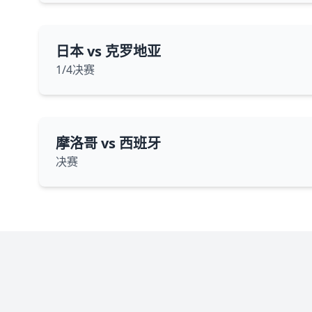
日本 vs 克罗地亚
1/4决赛
摩洛哥 vs 西班牙
决赛