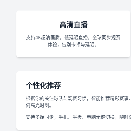
高清直播
支持4K超清画质，低延迟直播，全球同步观赛
体验，告别卡顿与延迟。
个性化推荐
根据你的关注球队与观赛习惯，智能推荐精彩赛事
何高光时刻。
支持多端同步，手机、平板、电脑无缝切换，随时