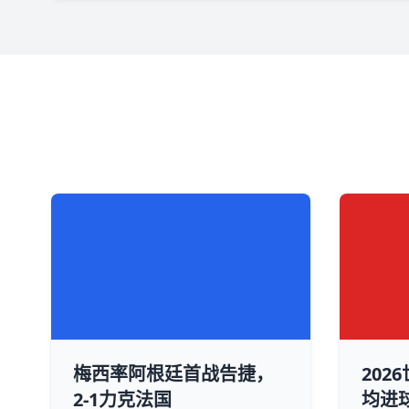
梅西率阿根廷首战告捷，
202
2-1力克法国
均进