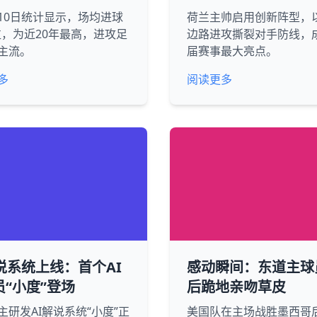
10日统计显示，场均进球
荷兰主帅启用创新阵型，
2粒，为近20年最高，进攻足
边路进攻撕裂对手防线，
主流。
届赛事最大亮点。
多
阅读更多
说系统上线：首个AI
感动瞬间：东道主球
员“小度”登场
后跪地亲吻草皮
主研发AI解说系统“小度”正
美国队在主场战胜墨西哥