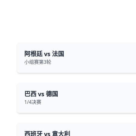
阿根廷 vs 法国
小组赛第3轮
巴西 vs 德国
1/4决赛
西班牙 vs 意大利