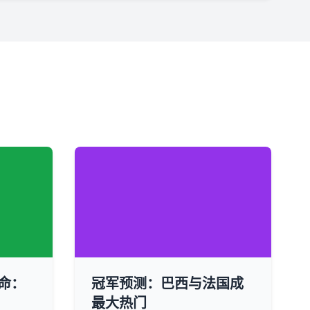
命：
冠军预测：巴西与法国成
最大热门