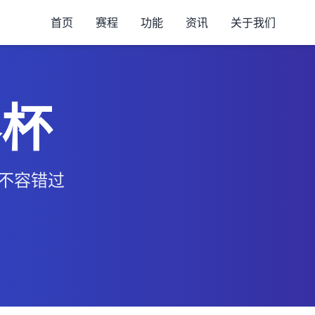
首页
赛程
功能
资讯
关于我们
界杯
、不容错过