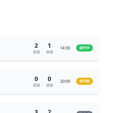
2
1
14:30
进行中
进球
进球
0
0
20:00
待开始
进球
进球
3
2