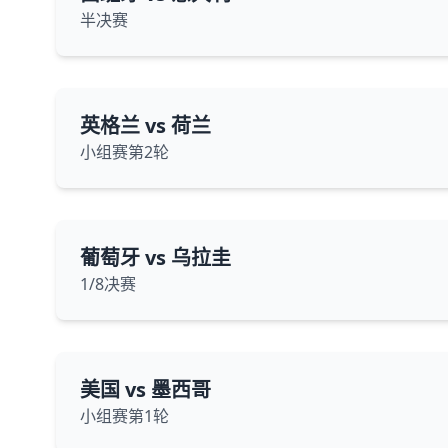
半决赛
英格兰 vs 荷兰
小组赛第2轮
葡萄牙 vs 乌拉圭
1/8决赛
美国 vs 墨西哥
小组赛第1轮