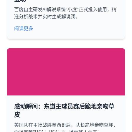
百度自主研发AI解说系统“小度”正式投入使用，精
准分析战术并实时生成解说词。
阅读更多
感动瞬间：东道主球员赛后跪地亲吻草
皮
美国队在主场战胜墨西哥后，队长跪地亲吻草坪，