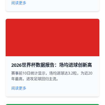
阅读更多
2026世界杯数据报告：场均进球创新高
赛事前10日统计显示，场均进球达3.2粒，为近20
年最高，进攻足球回归主流。
阅读更多