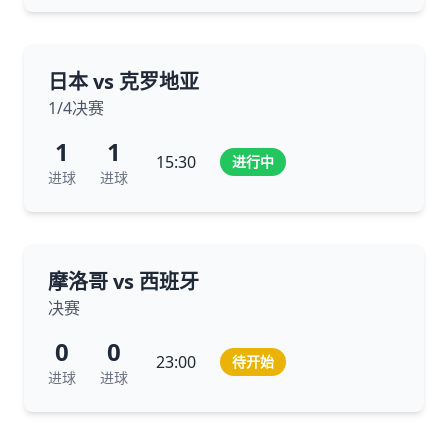
日本 vs 克罗地亚
1/4决赛
1
1
15:30
进行中
进球
进球
摩洛哥 vs 西班牙
决赛
0
0
23:00
待开始
进球
进球