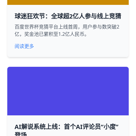
球迷狂欢节：全球超2亿人参与线上竞猜
百度世界杯竞猜平台上线首周，用户参与数突破2
亿，奖金池已累积至1.2亿人民币。
阅读更多
AI解说系统上线：首个AI评论员“小度”
登场