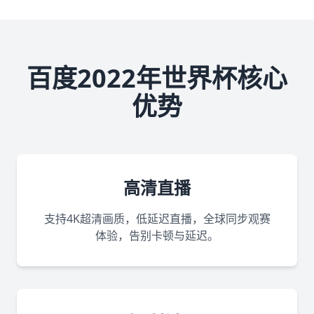
百度2022年世界杯核心
优势
高清直播
支持4K超清画质，低延迟直播，全球同步观赛
体验，告别卡顿与延迟。