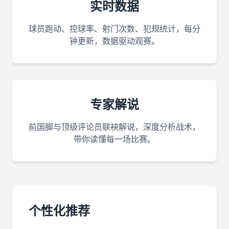
实时数据
球员跑动、控球率、射门次数、犯规统计，每分
钟更新，数据驱动观赛。
专家解说
前国脚与顶级评论员联袂解说，深度分析战术，
带你读懂每一场比赛。
个性化推荐