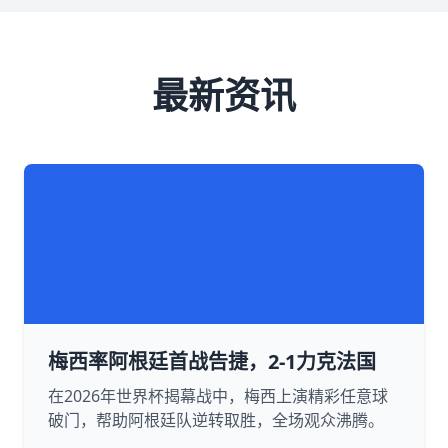
最新资讯
梅西率阿根廷首战告捷，2-1力克法国
在2026年世界杯揭幕战中，梅西上演精彩任意球
破门，帮助阿根廷队逆转取胜，全场观众沸腾。