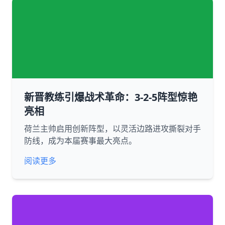
新晋教练引爆战术革命：3-2-5阵型惊艳
亮相
荷兰主帅启用创新阵型，以灵活边路进攻撕裂对手
防线，成为本届赛事最大亮点。
阅读更多