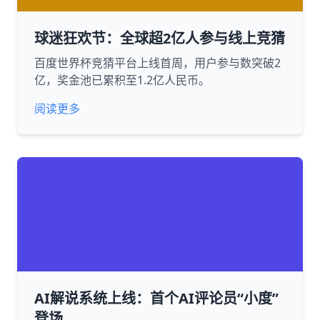
球迷狂欢节：全球超2亿人参与线上竞猜
百度世界杯竞猜平台上线首周，用户参与数突破2
亿，奖金池已累积至1.2亿人民币。
阅读更多
AI解说系统上线：首个AI评论员“小度”
登场