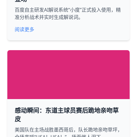
百度自主研发AI解说系统“小度”正式投入使用，精
准分析战术并实时生成解说词。
阅读更多
感动瞬间：东道主球员赛后跪地亲吻草
皮
美国队在主场战胜墨西哥后，队长跪地亲吻草坪，