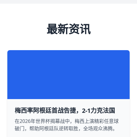
最新资讯
梅西率阿根廷首战告捷，2-1力克法国
在2026年世界杯揭幕战中，梅西上演精彩任意球
破门，帮助阿根廷队逆转取胜，全场观众沸腾。