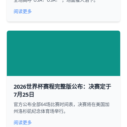
全场高呼“USA！USA！”，场面催人泪下。
阅读更多
2026世界杯赛程完整版公布：决赛定于
7月25日
官方公布全部64场比赛时间表，决赛将在美国加
州洛杉矶纪念体育场举行。
阅读更多