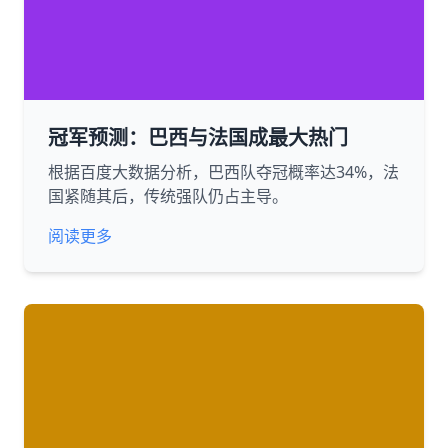
冠军预测：巴西与法国成最大热门
根据百度大数据分析，巴西队夺冠概率达34%，法
国紧随其后，传统强队仍占主导。
阅读更多