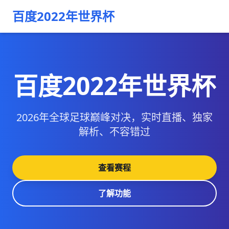
百度2022年世界杯
百度2022年世界杯
2026年全球足球巅峰对决，实时直播、独家
解析、不容错过
查看赛程
了解功能