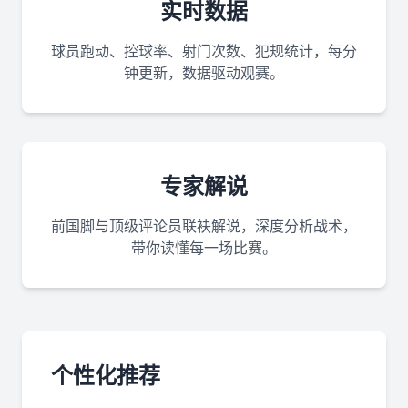
实时数据
球员跑动、控球率、射门次数、犯规统计，每分
钟更新，数据驱动观赛。
专家解说
前国脚与顶级评论员联袂解说，深度分析战术，
带你读懂每一场比赛。
个性化推荐