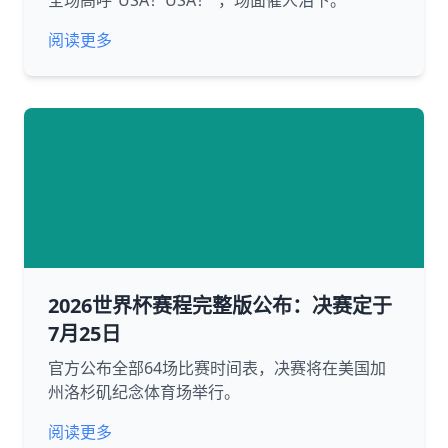
全场高呼“USA！USA！”，场面催人泪下。
阅读更多
2026世界杯赛程完整版公布：决赛定于
7月25日
官方公布全部64场比赛时间表，决赛将在美国加
州洛杉矶纪念体育场举行。
阅读更多