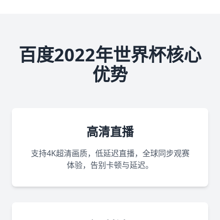
百度2022年世界杯核心
优势
高清直播
支持4K超清画质，低延迟直播，全球同步观赛
体验，告别卡顿与延迟。