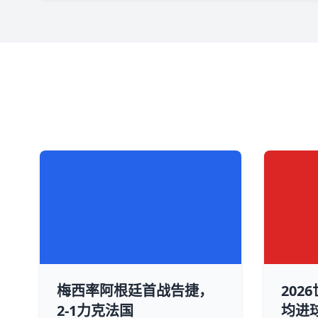
梅西率阿根廷首战告捷，
202
2-1力克法国
均进