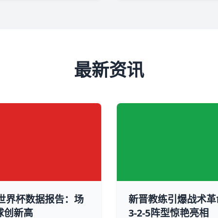
最新资讯
6世界杯数据报告：场
新晋教练引爆战术革
球创新高
3-2-5阵型惊艳亮相