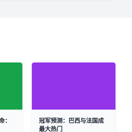
命：
冠军预测：巴西与法国成
最大热门