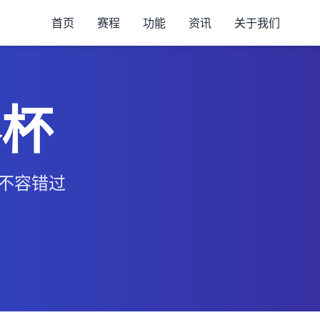
首页
赛程
功能
资讯
关于我们
界杯
、不容错过