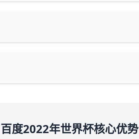
百度2022年世界杯核心优势