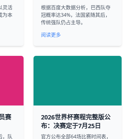
以灵活
根据百度大数据分析，巴西队夺
成为本
冠概率达34%，法国紧随其后，
传统强队仍占主导。
阅读更多
员赛
2026世界杯赛程完整版公
布：决赛定于7月25日
后，队
官方公布全部64场比赛时间表，