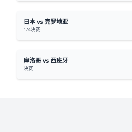
日本 vs 克罗地亚
1/4决赛
摩洛哥 vs 西班牙
决赛