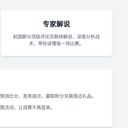
专家解说
前国脚与顶级评论员联袂解说，深度分析战
术，带你读懂每一场比赛。
预测比分、发表观点，赢取积分兑换周边礼品。
猜活动，让观赛不再孤单。