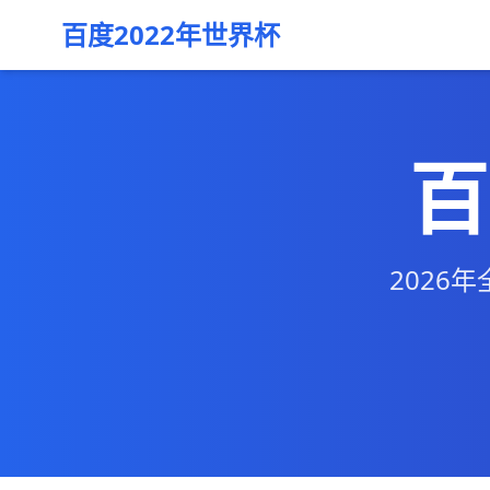
百度2022年世界杯
百
2026