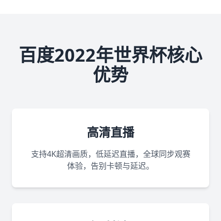
百度2022年世界杯核心
优势
高清直播
支持4K超清画质，低延迟直播，全球同步观赛
体验，告别卡顿与延迟。