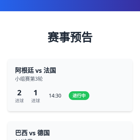
赛事预告
阿根廷 vs 法国
小组赛第3轮
2
1
14:30
进行中
进球
进球
巴西 vs 德国