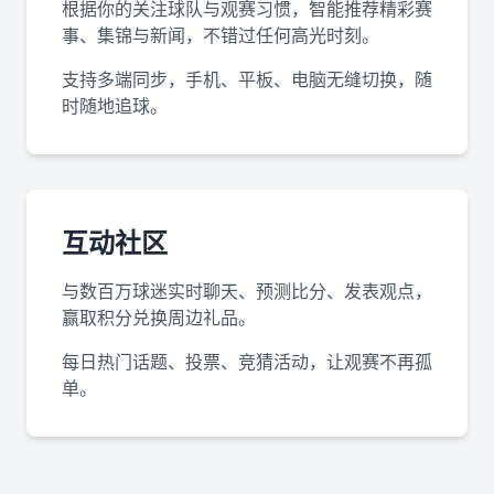
根据你的关注球队与观赛习惯，智能推荐精彩赛
事、集锦与新闻，不错过任何高光时刻。
支持多端同步，手机、平板、电脑无缝切换，随
时随地追球。
互动社区
与数百万球迷实时聊天、预测比分、发表观点，
赢取积分兑换周边礼品。
每日热门话题、投票、竞猜活动，让观赛不再孤
单。