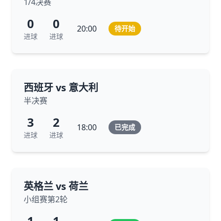
1/4决赛
0
0
20:00
待开始
进球
进球
西班牙 vs 意大利
半决赛
3
2
18:00
已完成
进球
进球
英格兰 vs 荷兰
小组赛第2轮
1
1