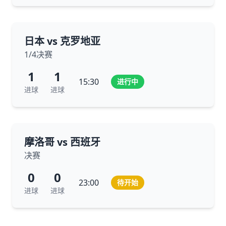
日本 vs 克罗地亚
1/4决赛
1
1
15:30
进行中
进球
进球
摩洛哥 vs 西班牙
决赛
0
0
23:00
待开始
进球
进球