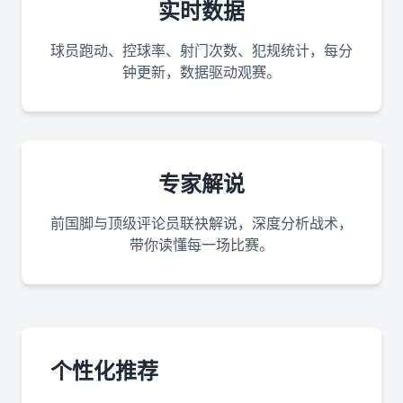
实时数据
球员跑动、控球率、射门次数、犯规统计，每分
钟更新，数据驱动观赛。
专家解说
前国脚与顶级评论员联袂解说，深度分析战术，
带你读懂每一场比赛。
个性化推荐