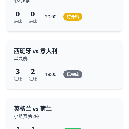
1/4决赛
0
0
20:00
待开始
进球
进球
西班牙 vs 意大利
半决赛
3
2
18:00
已完成
进球
进球
英格兰 vs 荷兰
小组赛第2轮
1
1