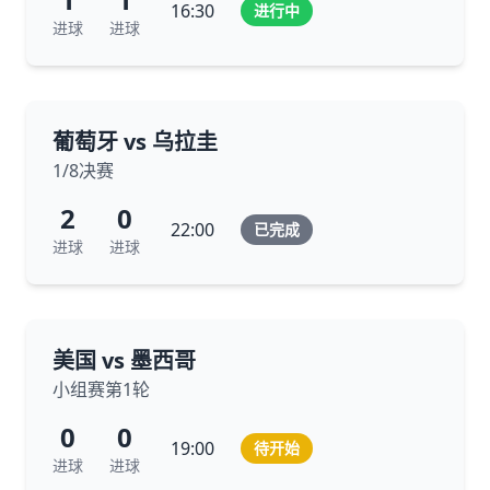
16:30
进行中
进球
进球
葡萄牙 vs 乌拉圭
1/8决赛
2
0
22:00
已完成
进球
进球
美国 vs 墨西哥
小组赛第1轮
0
0
19:00
待开始
进球
进球