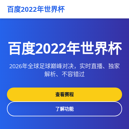
百度2022年世界杯
百度2022年世界杯
2026年全球足球巅峰对决，实时直播、独家
解析、不容错过
查看赛程
了解功能