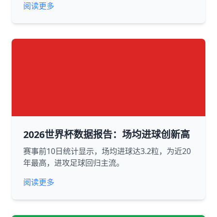
阅读更多
2026世界杯数据报告：场均进球创新高
赛事前10日统计显示，场均进球达3.2粒，为近20
年最高，进攻足球回归主流。
阅读更多