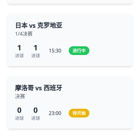
日本 vs 克罗地亚
1/4决赛
1
1
15:30
进行中
进球
进球
摩洛哥 vs 西班牙
决赛
0
0
23:00
待开始
进球
进球