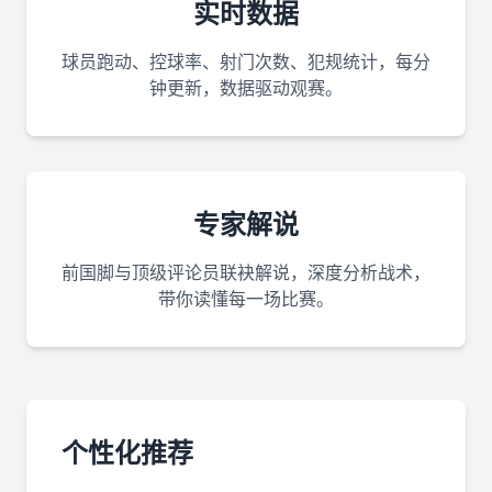
实时数据
球员跑动、控球率、射门次数、犯规统计，每分
钟更新，数据驱动观赛。
专家解说
前国脚与顶级评论员联袂解说，深度分析战术，
带你读懂每一场比赛。
个性化推荐