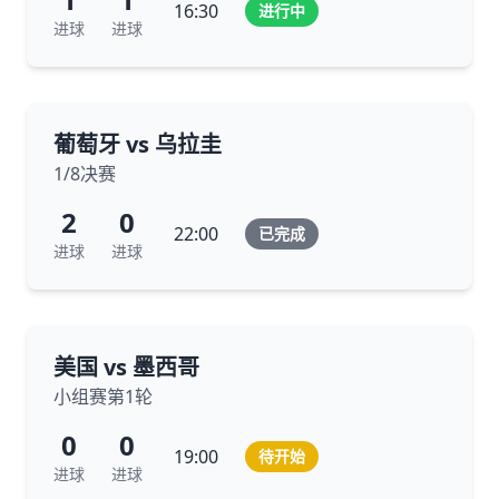
16:30
进行中
进球
进球
葡萄牙 vs 乌拉圭
1/8决赛
2
0
22:00
已完成
进球
进球
美国 vs 墨西哥
小组赛第1轮
0
0
19:00
待开始
进球
进球