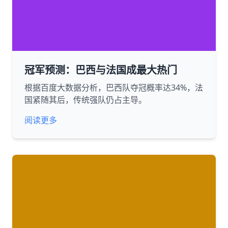
冠军预测：巴西与法国成最大热门
根据百度大数据分析，巴西队夺冠概率达34%，法
国紧随其后，传统强队仍占主导。
阅读更多