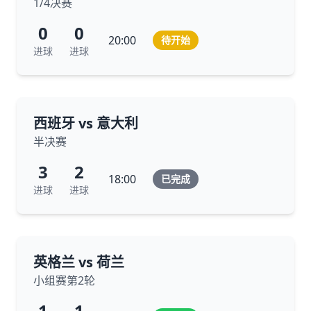
1/4决赛
0
0
20:00
待开始
进球
进球
西班牙 vs 意大利
半决赛
3
2
18:00
已完成
进球
进球
英格兰 vs 荷兰
小组赛第2轮
1
1