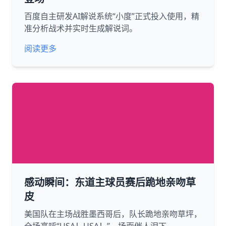
百度自主研发AI解说系统“小度”正式投入使用，精
准分析战术并实时生成解说词。
阅读更多
感动瞬间：东道主球员赛后跪地亲吻草
皮
美国队在主场战胜墨西哥后，队长跪地亲吻草坪，