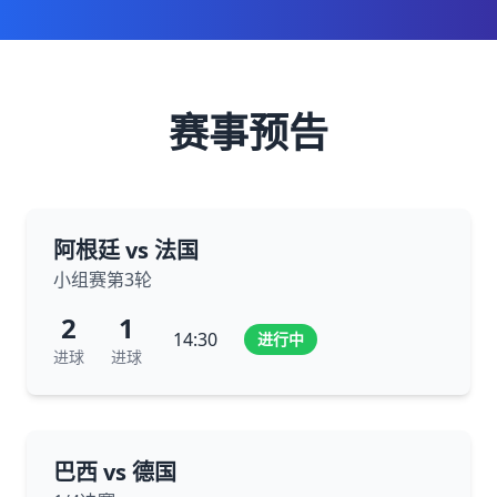
赛事预告
阿根廷 vs 法国
小组赛第3轮
2
1
14:30
进行中
进球
进球
巴西 vs 德国