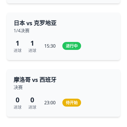
日本 vs 克罗地亚
1/4决赛
1
1
15:30
进行中
进球
进球
摩洛哥 vs 西班牙
决赛
0
0
23:00
待开始
进球
进球