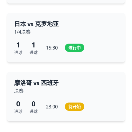
日本 vs 克罗地亚
1/4决赛
1
1
15:30
进行中
进球
进球
摩洛哥 vs 西班牙
决赛
0
0
23:00
待开始
进球
进球