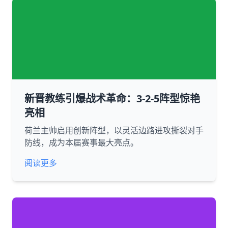
新晋教练引爆战术革命：3-2-5阵型惊艳
亮相
荷兰主帅启用创新阵型，以灵活边路进攻撕裂对手
防线，成为本届赛事最大亮点。
阅读更多