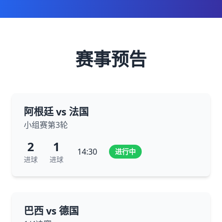
赛事预告
阿根廷 vs 法国
小组赛第3轮
2
1
14:30
进行中
进球
进球
巴西 vs 德国