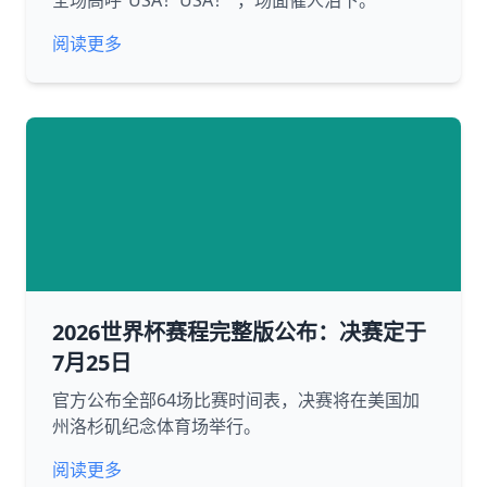
全场高呼“USA！USA！”，场面催人泪下。
阅读更多
2026世界杯赛程完整版公布：决赛定于
7月25日
官方公布全部64场比赛时间表，决赛将在美国加
州洛杉矶纪念体育场举行。
阅读更多