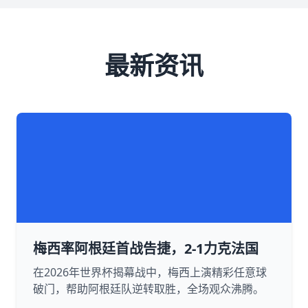
最新资讯
梅西率阿根廷首战告捷，2-1力克法国
在2026年世界杯揭幕战中，梅西上演精彩任意球
破门，帮助阿根廷队逆转取胜，全场观众沸腾。