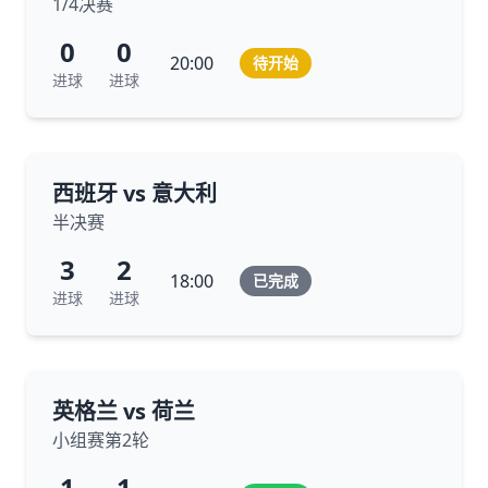
1/4决赛
0
0
20:00
待开始
进球
进球
西班牙 vs 意大利
半决赛
3
2
18:00
已完成
进球
进球
英格兰 vs 荷兰
小组赛第2轮
1
1