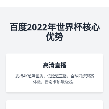
百度2022年世界杯核心
优势
高清直播
支持4K超清画质，低延迟直播，全球同步观赛
体验，告别卡顿与延迟。