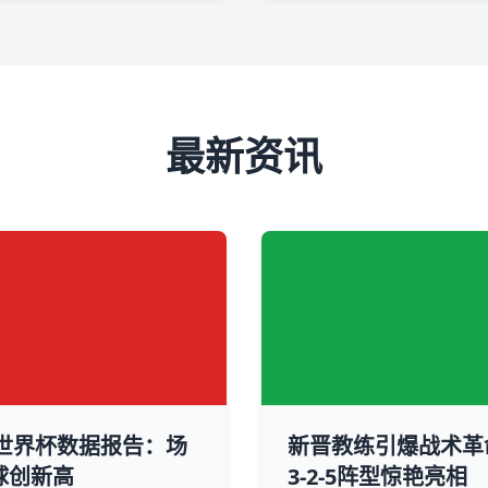
最新资讯
6世界杯数据报告：场
新晋教练引爆战术革
球创新高
3-2-5阵型惊艳亮相