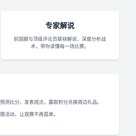
专家解说
前国脚与顶级评论员联袂解说，深度分析战
术，带你读懂每一场比赛。
预测比分、发表观点，赢取积分兑换周边礼品。
猜活动，让观赛不再孤单。