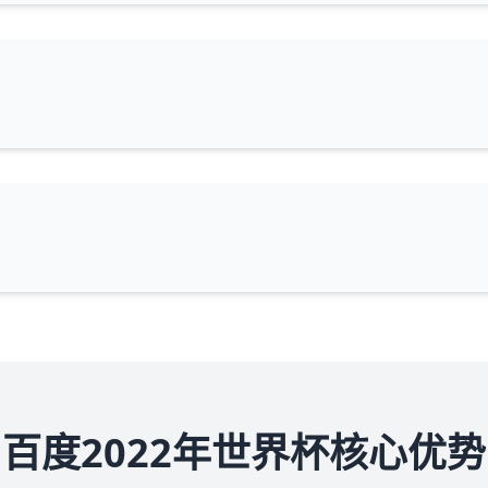
百度2022年世界杯核心优势