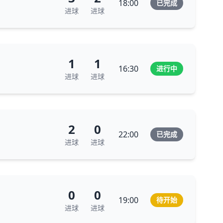
18:00
已完成
进球
进球
1
1
16:30
进行中
进球
进球
2
0
22:00
已完成
进球
进球
0
0
19:00
待开始
进球
进球