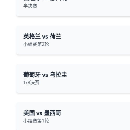
半决赛
英格兰 vs 荷兰
小组赛第2轮
葡萄牙 vs 乌拉圭
1/8决赛
美国 vs 墨西哥
小组赛第1轮