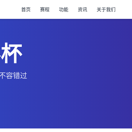
首页
赛程
功能
资讯
关于我们
界杯
、不容错过