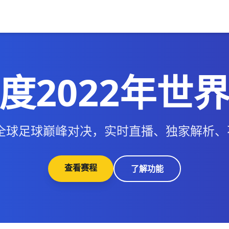
度2022年世
年全球足球巅峰对决，实时直播、独家解析
查看赛程
了解功能