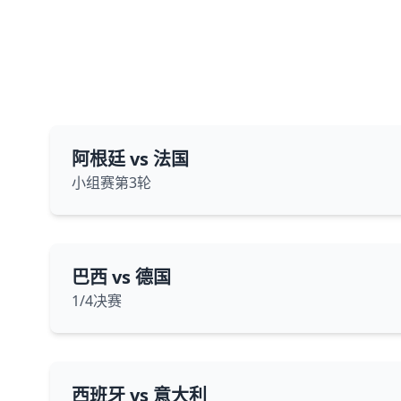
阿根廷 vs 法国
小组赛第3轮
巴西 vs 德国
1/4决赛
西班牙 vs 意大利