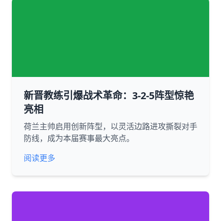
新晋教练引爆战术革命：3-2-5阵型惊艳
亮相
荷兰主帅启用创新阵型，以灵活边路进攻撕裂对手
防线，成为本届赛事最大亮点。
阅读更多