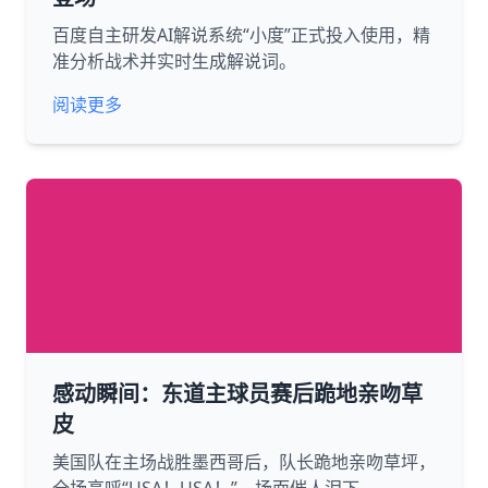
百度自主研发AI解说系统“小度”正式投入使用，精
准分析战术并实时生成解说词。
阅读更多
感动瞬间：东道主球员赛后跪地亲吻草
皮
美国队在主场战胜墨西哥后，队长跪地亲吻草坪，