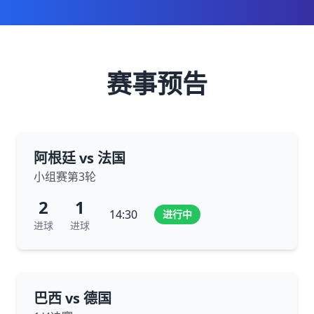
赛事预告
阿根廷 vs 法国
小组赛第3轮
2
1
14:30
进行中
进球
进球
巴西 vs 德国