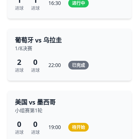
16:30
进行中
进球
进球
葡萄牙 vs 乌拉圭
1/8决赛
2
0
22:00
已完成
进球
进球
美国 vs 墨西哥
小组赛第1轮
0
0
19:00
待开始
进球
进球