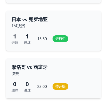
日本 vs 克罗地亚
1/4决赛
1
1
15:30
进行中
进球
进球
摩洛哥 vs 西班牙
决赛
0
0
23:00
待开始
进球
进球