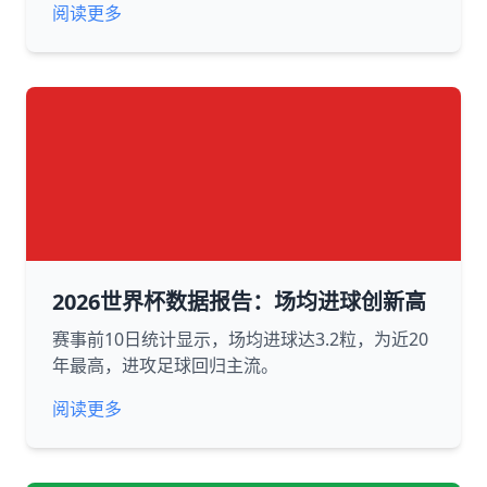
阅读更多
2026世界杯数据报告：场均进球创新高
赛事前10日统计显示，场均进球达3.2粒，为近20
年最高，进攻足球回归主流。
阅读更多