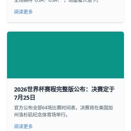
全场高呼“USA！USA！”，场面催人泪下。
阅读更多
2026世界杯赛程完整版公布：决赛定于
7月25日
官方公布全部64场比赛时间表，决赛将在美国加
州洛杉矶纪念体育场举行。
阅读更多