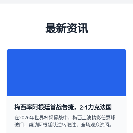
最新资讯
梅西率阿根廷首战告捷，2-1力克法国
在2026年世界杯揭幕战中，梅西上演精彩任意球
破门，帮助阿根廷队逆转取胜，全场观众沸腾。