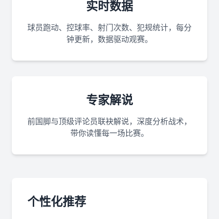
实时数据
球员跑动、控球率、射门次数、犯规统计，每分
钟更新，数据驱动观赛。
专家解说
前国脚与顶级评论员联袂解说，深度分析战术，
带你读懂每一场比赛。
个性化推荐