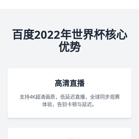
百度2022年世界杯核心
优势
高清直播
支持4K超清画质，低延迟直播，全球同步观赛
体验，告别卡顿与延迟。