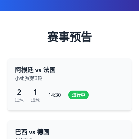
赛事预告
阿根廷 vs 法国
小组赛第3轮
2
1
14:30
进行中
进球
进球
巴西 vs 德国