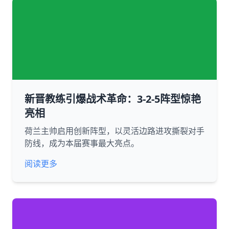
新晋教练引爆战术革命：3-2-5阵型惊艳
亮相
荷兰主帅启用创新阵型，以灵活边路进攻撕裂对手
防线，成为本届赛事最大亮点。
阅读更多