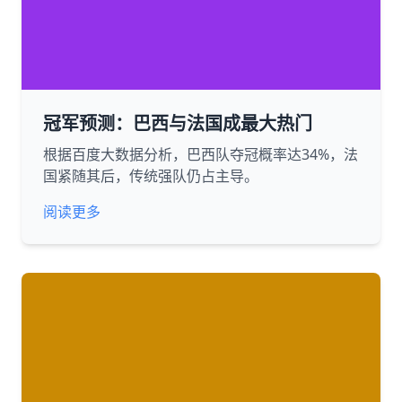
冠军预测：巴西与法国成最大热门
根据百度大数据分析，巴西队夺冠概率达34%，法
国紧随其后，传统强队仍占主导。
阅读更多