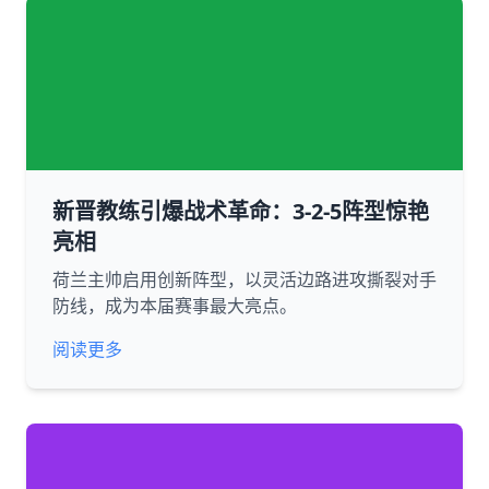
新晋教练引爆战术革命：3-2-5阵型惊艳
亮相
荷兰主帅启用创新阵型，以灵活边路进攻撕裂对手
防线，成为本届赛事最大亮点。
阅读更多