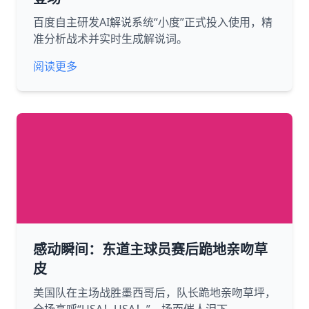
百度自主研发AI解说系统“小度”正式投入使用，精
准分析战术并实时生成解说词。
阅读更多
感动瞬间：东道主球员赛后跪地亲吻草
皮
美国队在主场战胜墨西哥后，队长跪地亲吻草坪，