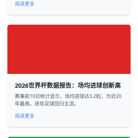
阅读更多
2026世界杯数据报告：场均进球创新高
赛事前10日统计显示，场均进球达3.2粒，为近20
年最高，进攻足球回归主流。
阅读更多