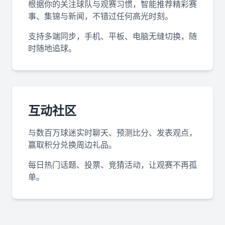
根据你的关注球队与观赛习惯，智能推荐精彩赛
事、集锦与新闻，不错过任何高光时刻。
支持多端同步，手机、平板、电脑无缝切换，随
时随地追球。
互动社区
与数百万球迷实时聊天、预测比分、发表观点，
赢取积分兑换周边礼品。
每日热门话题、投票、竞猜活动，让观赛不再孤
单。