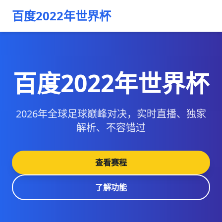
百度2022年世界杯
百度2022年世界杯
2026年全球足球巅峰对决，实时直播、独家
解析、不容错过
查看赛程
了解功能