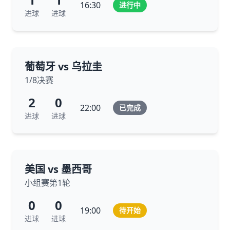
16:30
进行中
进球
进球
葡萄牙 vs 乌拉圭
1/8决赛
2
0
22:00
已完成
进球
进球
美国 vs 墨西哥
小组赛第1轮
0
0
19:00
待开始
进球
进球