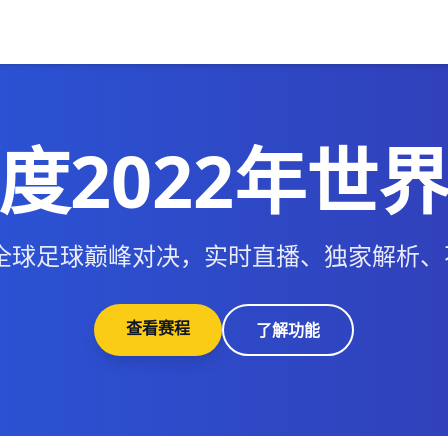
度2022年世
年全球足球巅峰对决，实时直播、独家解析
查看赛程
了解功能