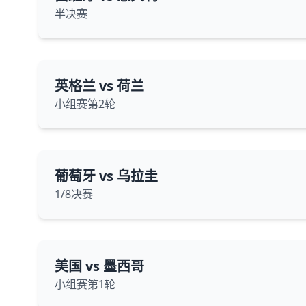
半决赛
英格兰 vs 荷兰
小组赛第2轮
葡萄牙 vs 乌拉圭
1/8决赛
美国 vs 墨西哥
小组赛第1轮