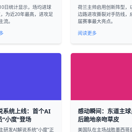
10日统计显示，场均进球
荷兰主帅启用创新阵型，
2粒，为近20年最高，进攻足
边路进攻撕裂对手防线，
主流。
届赛事最大亮点。
多
阅读更多
说系统上线：首个AI
感动瞬间：东道主球
员“小度”登场
后跪地亲吻草皮
主研发AI解说系统“小度”正
美国队在主场战胜墨西哥