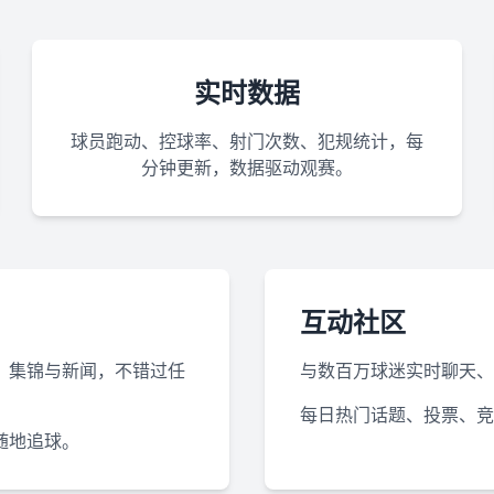
实时数据
球员跑动、控球率、射门次数、犯规统计，每
分钟更新，数据驱动观赛。
互动社区
、集锦与新闻，不错过任
与数百万球迷实时聊天、
每日热门话题、投票、竞
随地追球。