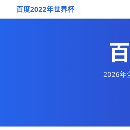
百度2022年世界杯
百
2026