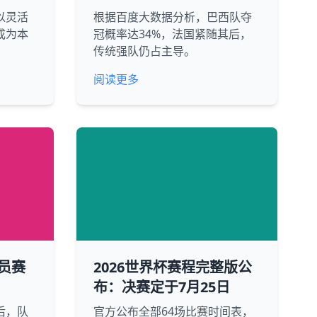
以灵活
根据百度大数据分析，巴西队夺
成为本
冠概率达34%，法国紧随其后，
传统强队仍占主导。
阅读更多
员赛
2026世界杯赛程完整版公
布：决赛定于7月25日
后，队
官方公布全部64场比赛时间表，