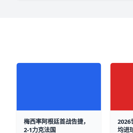
梅西率阿根廷首战告捷，
202
2-1力克法国
均进