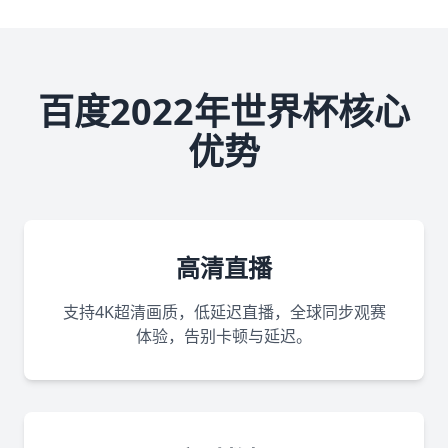
百度2022年世界杯核心
优势
高清直播
支持4K超清画质，低延迟直播，全球同步观赛
体验，告别卡顿与延迟。