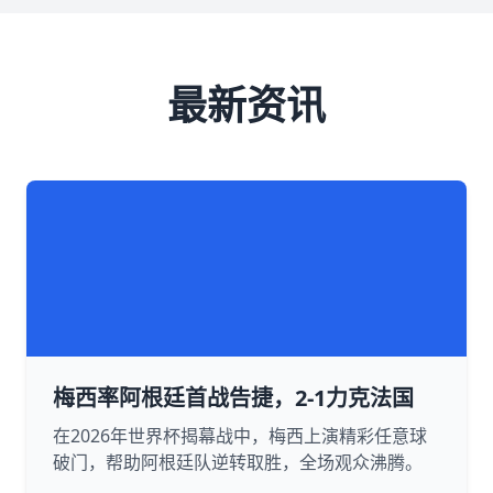
最新资讯
梅西率阿根廷首战告捷，2-1力克法国
在2026年世界杯揭幕战中，梅西上演精彩任意球
破门，帮助阿根廷队逆转取胜，全场观众沸腾。