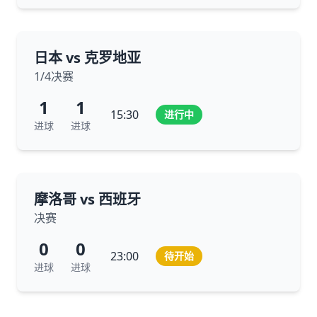
日本 vs 克罗地亚
1/4决赛
1
1
15:30
进行中
进球
进球
摩洛哥 vs 西班牙
决赛
0
0
23:00
待开始
进球
进球