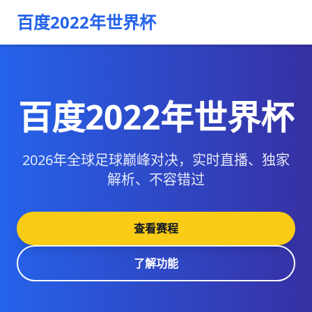
百度2022年世界杯
百度2022年世界杯
2026年全球足球巅峰对决，实时直播、独家
解析、不容错过
查看赛程
了解功能