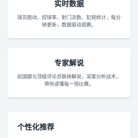
实时数据
球员跑动、控球率、射门次数、犯规统计，每分
钟更新，数据驱动观赛。
专家解说
前国脚与顶级评论员联袂解说，深度分析战术，
带你读懂每一场比赛。
个性化推荐