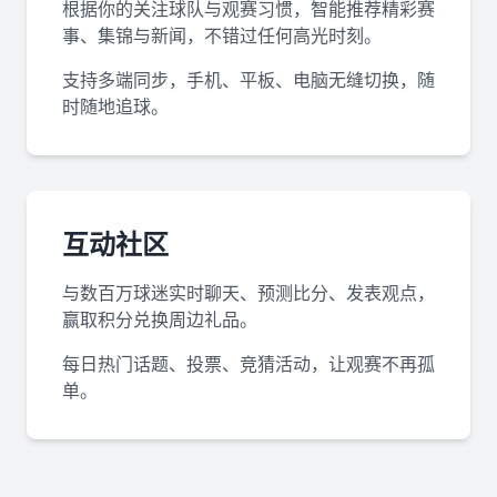
根据你的关注球队与观赛习惯，智能推荐精彩赛
事、集锦与新闻，不错过任何高光时刻。
支持多端同步，手机、平板、电脑无缝切换，随
时随地追球。
互动社区
与数百万球迷实时聊天、预测比分、发表观点，
赢取积分兑换周边礼品。
每日热门话题、投票、竞猜活动，让观赛不再孤
单。