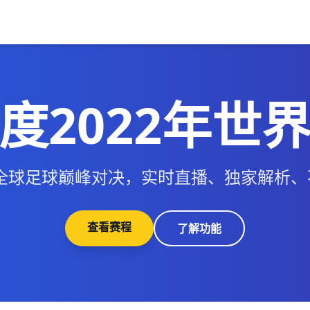
度2022年世
年全球足球巅峰对决，实时直播、独家解析
查看赛程
了解功能