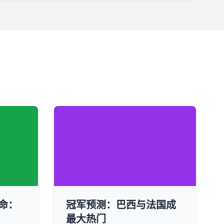
命：
冠军预测：巴西与法国成
最大热门