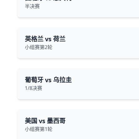
半决赛
英格兰 vs 荷兰
小组赛第2轮
葡萄牙 vs 乌拉圭
1/8决赛
美国 vs 墨西哥
小组赛第1轮