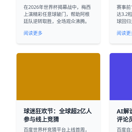
在2026年世界杯揭幕战中，梅西
赛事前
上演精彩任意球破门，帮助阿根
达3.
廷队逆转取胜，全场观众沸腾。
球回归
阅读更多
阅读更
球迷狂欢节：全球超2亿人
AI解
参与线上竞猜
评论
百度世界杯竞猜平台上线首周，
百度自