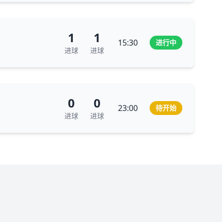
1
1
15:30
进行中
进球
进球
0
0
23:00
待开始
进球
进球