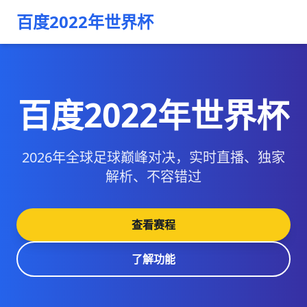
百度2022年世界杯
百度2022年世界杯
2026年全球足球巅峰对决，实时直播、独家
解析、不容错过
查看赛程
了解功能