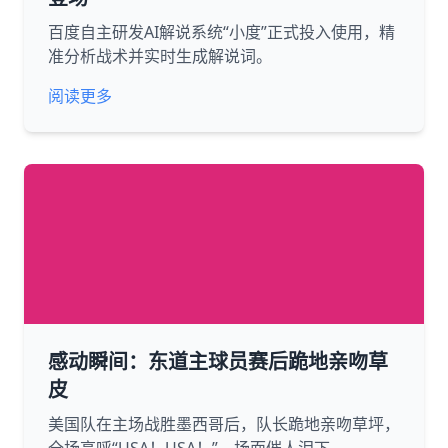
百度自主研发AI解说系统“小度”正式投入使用，精
准分析战术并实时生成解说词。
阅读更多
感动瞬间：东道主球员赛后跪地亲吻草
皮
美国队在主场战胜墨西哥后，队长跪地亲吻草坪，