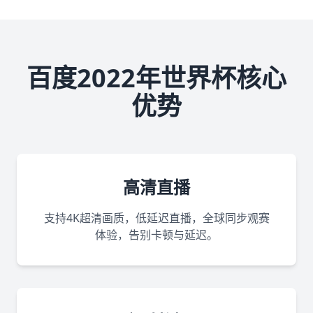
百度2022年世界杯核心
优势
高清直播
支持4K超清画质，低延迟直播，全球同步观赛
体验，告别卡顿与延迟。