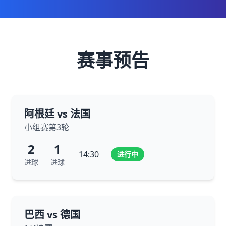
赛事预告
阿根廷 vs 法国
小组赛第3轮
2
1
14:30
进行中
进球
进球
巴西 vs 德国