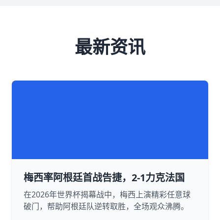
最新资讯
梅西率阿根廷首战告捷，2-1力克法国
在2026年世界杯揭幕战中，梅西上演精彩任意球
破门，帮助阿根廷队逆转取胜，全场观众沸腾。