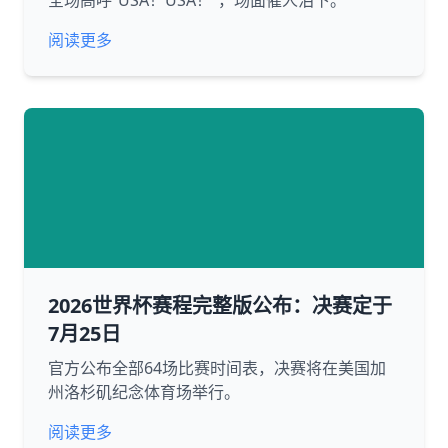
全场高呼“USA！USA！”，场面催人泪下。
阅读更多
2026世界杯赛程完整版公布：决赛定于
7月25日
官方公布全部64场比赛时间表，决赛将在美国加
州洛杉矶纪念体育场举行。
阅读更多