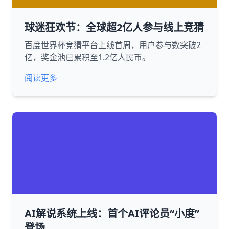
球迷狂欢节：全球超2亿人参与线上竞猜
百度世界杯竞猜平台上线首周，用户参与数突破2
亿，奖金池已累积至1.2亿人民币。
阅读更多
AI解说系统上线：首个AI评论员“小度”
登场