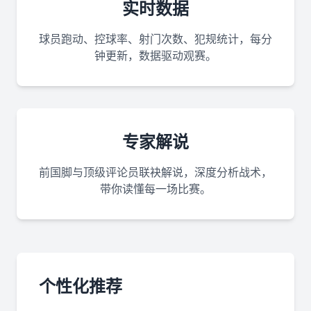
实时数据
球员跑动、控球率、射门次数、犯规统计，每分
钟更新，数据驱动观赛。
专家解说
前国脚与顶级评论员联袂解说，深度分析战术，
带你读懂每一场比赛。
个性化推荐