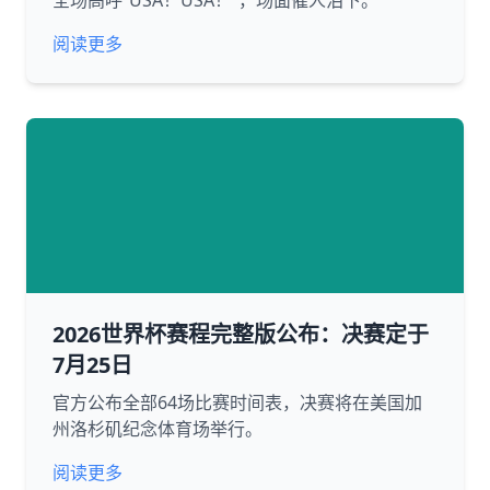
全场高呼“USA！USA！”，场面催人泪下。
阅读更多
2026世界杯赛程完整版公布：决赛定于
7月25日
官方公布全部64场比赛时间表，决赛将在美国加
州洛杉矶纪念体育场举行。
阅读更多