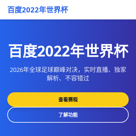
百度2022年世界杯
百度2022年世界杯
2026年全球足球巅峰对决，实时直播、独家
解析、不容错过
查看赛程
了解功能