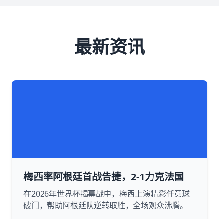
最新资讯
梅西率阿根廷首战告捷，2-1力克法国
在2026年世界杯揭幕战中，梅西上演精彩任意球
破门，帮助阿根廷队逆转取胜，全场观众沸腾。