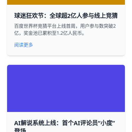
球迷狂欢节：全球超2亿人参与线上竞猜
百度世界杯竞猜平台上线首周，用户参与数突破2
亿，奖金池已累积至1.2亿人民币。
阅读更多
AI解说系统上线：首个AI评论员“小度”
登场