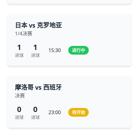
日本 vs 克罗地亚
1/4决赛
1
1
15:30
进行中
进球
进球
摩洛哥 vs 西班牙
决赛
0
0
23:00
待开始
进球
进球