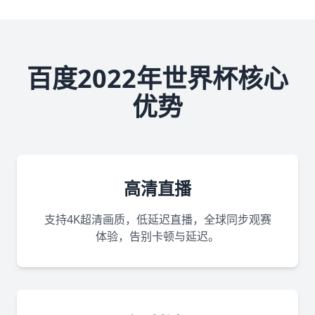
百度2022年世界杯核心
优势
高清直播
支持4K超清画质，低延迟直播，全球同步观赛
体验，告别卡顿与延迟。