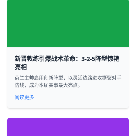
新晋教练引爆战术革命：3-2-5阵型惊艳
亮相
荷兰主帅启用创新阵型，以灵活边路进攻撕裂对手
防线，成为本届赛事最大亮点。
阅读更多