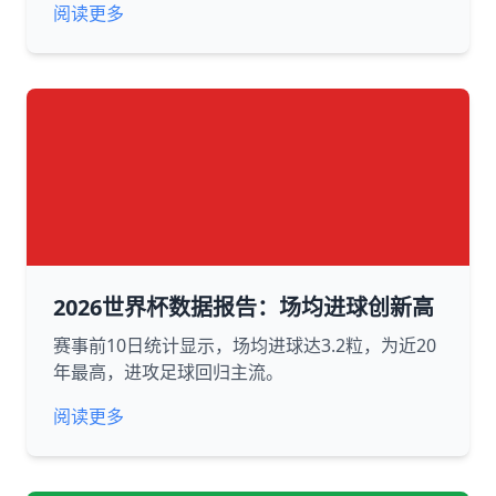
阅读更多
2026世界杯数据报告：场均进球创新高
赛事前10日统计显示，场均进球达3.2粒，为近20
年最高，进攻足球回归主流。
阅读更多