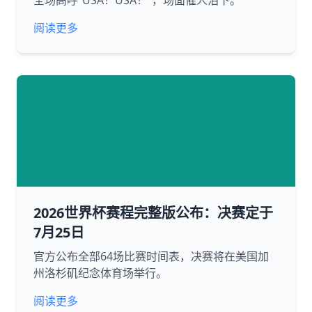
全场高呼“USA！USA！”，场面催人泪下。
阅读更多
2026世界杯赛程完整版公布：决赛定于
7月25日
官方公布全部64场比赛时间表，决赛将在美国加
州洛杉矶纪念体育场举行。
阅读更多