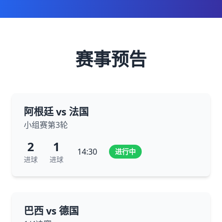
赛事预告
阿根廷 vs 法国
小组赛第3轮
2
1
14:30
进行中
进球
进球
巴西 vs 德国