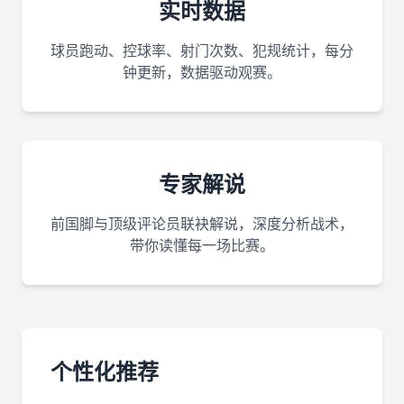
实时数据
球员跑动、控球率、射门次数、犯规统计，每分
钟更新，数据驱动观赛。
专家解说
前国脚与顶级评论员联袂解说，深度分析战术，
带你读懂每一场比赛。
个性化推荐