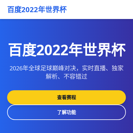
百度2022年世界杯
百度2022年世界杯
2026年全球足球巅峰对决，实时直播、独家
解析、不容错过
查看赛程
了解功能