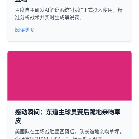
百度自主研发AI解说系统“小度”正式投入使用，精
准分析战术并实时生成解说词。
阅读更多
感动瞬间：东道主球员赛后跪地亲吻草
皮
美国队在主场战胜墨西哥后，队长跪地亲吻草坪，