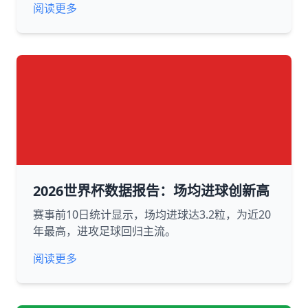
阅读更多
2026世界杯数据报告：场均进球创新高
赛事前10日统计显示，场均进球达3.2粒，为近20
年最高，进攻足球回归主流。
阅读更多