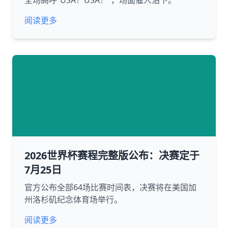
全场高呼“USA！USA！”，场面催人泪下。
阅读更多
2026世界杯赛程完整版公布：决赛定于
7月25日
官方公布全部64场比赛时间表，决赛将在美国加
州洛杉矶纪念体育场举行。
阅读更多