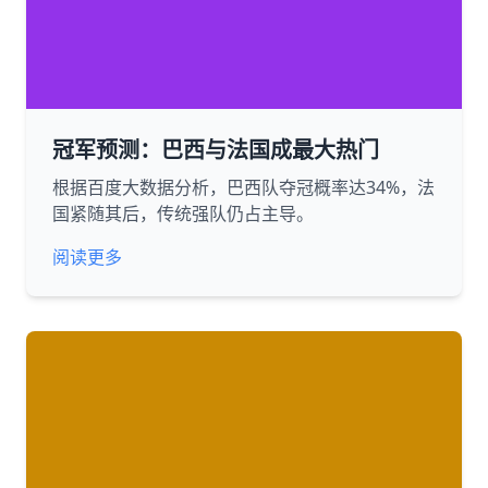
冠军预测：巴西与法国成最大热门
根据百度大数据分析，巴西队夺冠概率达34%，法
国紧随其后，传统强队仍占主导。
阅读更多