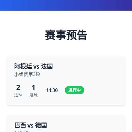
赛事预告
阿根廷 vs 法国
小组赛第3轮
2
1
14:30
进行中
进球
进球
巴西 vs 德国