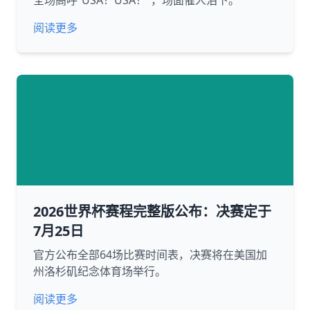
全场高呼“USA！USA！”，场面催人泪下。
阅读更多
2026世界杯赛程完整版公布：决赛定于
7月25日
官方公布全部64场比赛时间表，决赛将在美国加
州洛杉矶纪念体育场举行。
阅读更多