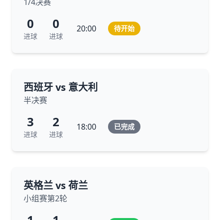
1/4决赛
0
0
20:00
待开始
进球
进球
西班牙 vs 意大利
半决赛
3
2
18:00
已完成
进球
进球
英格兰 vs 荷兰
小组赛第2轮
1
1