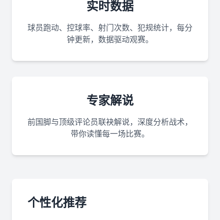
实时数据
球员跑动、控球率、射门次数、犯规统计，每分
钟更新，数据驱动观赛。
专家解说
前国脚与顶级评论员联袂解说，深度分析战术，
带你读懂每一场比赛。
个性化推荐