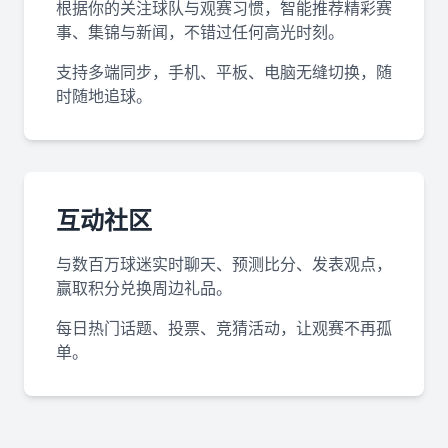
根据你的关注球队与观赛习惯，智能推荐精彩赛
事、集锦与新闻，不错过任何高光时刻。
支持多端同步，手机、平板、电脑无缝切换，随
时随地追球。
互动社区
与数百万球迷实时聊天、预测比分、发表观点，
赢取积分兑换周边礼品。
每日热门话题、投票、竞猜活动，让观赛不再孤
单。