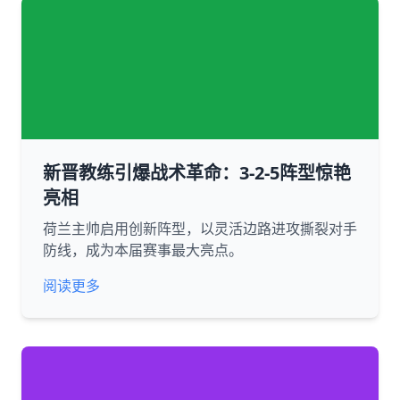
新晋教练引爆战术革命：3-2-5阵型惊艳
亮相
荷兰主帅启用创新阵型，以灵活边路进攻撕裂对手
防线，成为本届赛事最大亮点。
阅读更多